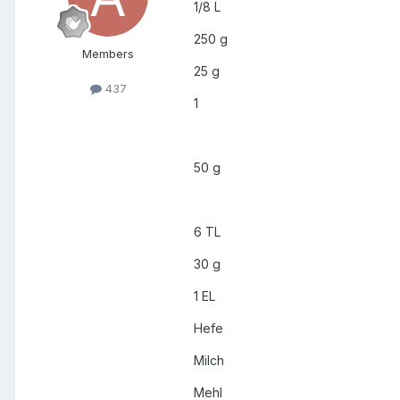
1/8 L
250 g
Members
25 g
437
1
50 g
6 TL
30 g
1 EL
Hefe
Milch
Mehl