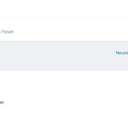
k Forum
Neues
ner