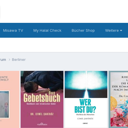
Misawa TV
My Halal Check
Bücher Shop
Weitere
orum
Berliner