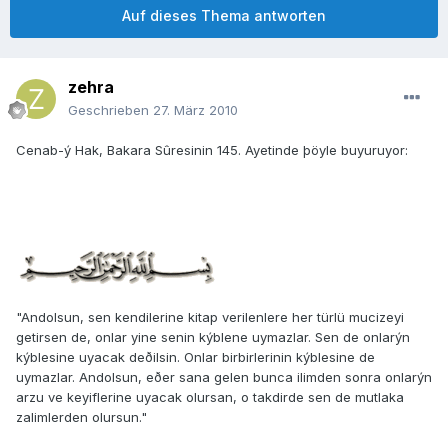
Auf dieses Thema antworten
zehra
Geschrieben
27. März 2010
Cenab-ý Hak, Bakara Sûresinin 145. Ayetinde þöyle buyuruyor:
"Andolsun, sen kendilerine kitap verilenlere her türlü mucizeyi
getirsen de, onlar yine senin kýblene uymazlar. Sen de onlarýn
kýblesine uyacak deðilsin. Onlar birbirlerinin kýblesine de
uymazlar. Andolsun, eðer sana gelen bunca ilimden sonra onlarýn
arzu ve keyiflerine uyacak olursan, o takdirde sen de mutlaka
zalimlerden olursun."