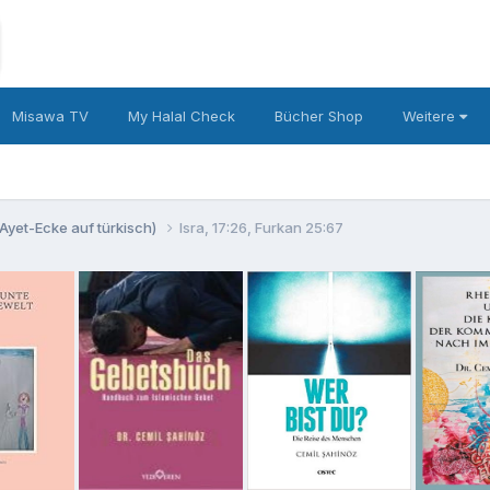
Misawa TV
My Halal Check
Bücher Shop
Weitere
Ayet-Ecke auf türkisch)
Isra, 17:26, Furkan 25:67