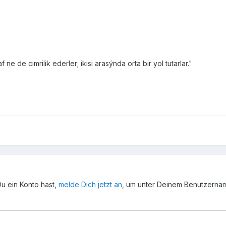
 ne de cimrilik ederler; ikisi arasýnda orta bir yol tutarlar."
Du ein Konto hast,
melde Dich jetzt an
, um unter Deinem Benutzerna