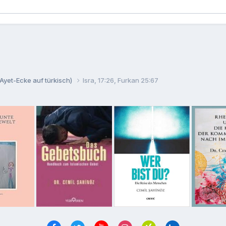
Ayet-Ecke auf türkisch)
Isra, 17:26, Furkan 25:67