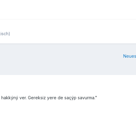
kisch)
Neues
a hakkýný ver. Gereksiz yere de saçýp savurma."