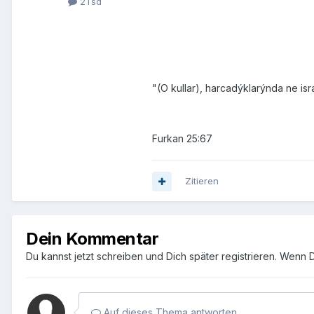
2Tsd
"(O kullar), harcadýklarýnda ne israf
Furkan 25:67
Zitieren
Dein Kommentar
Du kannst jetzt schreiben und Dich später registrieren. Wenn 
Auf dieses Thema antworten...