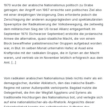
1970 wurde der arabische Nationalismus politisch zu Grabe
getragen; der Angriff von 1967 erreichte sein politisches Ziel also
mit einer dreijährigen Verzögerung. Dies erforderte jedoch die
Zerschlagung der anderen ausgeprägtesten und spektakulärsten
Speerspitze der Radikalisierung der Volksbewegung, die zeitweilig
dem militärischen Sieg der US-Israel Allianz entgegenhielt. Im
September 1970 (Schwarzer September) erstickte die jordanische
Armee die alternative, quasi-staatliche Macht, die von einem
Block bewaffneter palästinensischer Gruppen aufgebaut worden
war, in Blut. Im selben Monat unternahm Hafez al Asad eine
Kraftprobe mit der radikalen Gruppe, die in Syrien an der Macht
waren, und vertrieb sie im November letztlich erfolgreich aus dem
Amt. […]
Vom radikalen arabischen Nationalismus blieb nichts mehr als ein
demagogischer, dunkler Abklatsch, den das irakische Baath-
Regime mit seiner Außenpolitik verkörperte. Bagdad nutzte die
Gelegenheit, die ihm der Wegfall Ägyptens und Syriens als
traditionelle Hochburgen des Nationalismus bot, und verlegte sich
auf eine nationalistischer-als-du-Rhetorik. Angesichts dieser
Scheinheiligkeit konnte das selbstherrliche Auftreten des