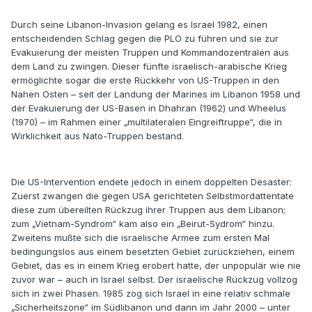
Durch seine Libanon-Invasion gelang es Israel 1982, einen
entscheidenden Schlag gegen die PLO zu führen und sie zur
Evakuierung der meisten Truppen und Kommandozentralen aus
dem Land zu zwingen. Dieser fünfte israelisch-arabische Krieg
ermöglichte sogar die erste Rückkehr von US-Truppen in den
Nahen Osten – seit der Landung der Marines im Libanon 1958 und
der Evakuierung der US-Basen in Dhahran (1962) und Wheelus
(1970) – im Rahmen einer „multilateralen Eingreiftruppe“, die in
Wirklichkeit aus Nato-Truppen bestand.
Die US-Intervention endete jedoch in einem doppelten Desaster:
Zuerst zwangen die gegen USA gerichteten Selbstmordattentate
diese zum übereilten Rückzug ihrer Truppen aus dem Libanon;
zum „Vietnam-Syndrom“ kam also ein „Beirut-Sydrom“ hinzu.
Zweitens mußte sich die israelische Armee zum ersten Mal
bedingungslos aus einem besetzten Gebiet zurückziehen, einem
Gebiet, das es in einem Krieg erobert hatte, der unpopulär wie nie
zuvor war – auch in Israel selbst. Der israelische Rückzug vollzog
sich in zwei Phasen. 1985 zog sich Israel in eine relativ schmale
„Sicherheitszone“ im Südlibanon und dann im Jahr 2000 – unter