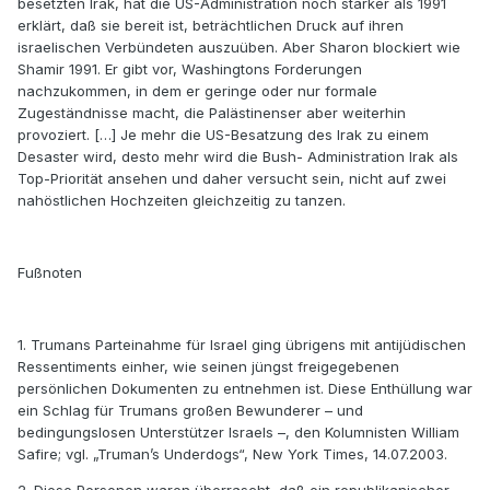
besetzten Irak, hat die US-Administration noch stärker als 1991
erklärt, daß sie bereit ist, beträchtlichen Druck auf ihren
israelischen Verbündeten auszuüben. Aber Sharon blockiert wie
Shamir 1991. Er gibt vor, Washingtons Forderungen
nachzukommen, in dem er geringe oder nur formale
Zugeständnisse macht, die Palästinenser aber weiterhin
provoziert. […] Je mehr die US-Besatzung des Irak zu einem
Desaster wird, desto mehr wird die Bush- Administration Irak als
Top-Priorität ansehen und daher versucht sein, nicht auf zwei
nahöstlichen Hochzeiten gleichzeitig zu tanzen.
Fußnoten
1. Trumans Parteinahme für Israel ging übrigens mit antijüdischen
Ressentiments einher, wie seinen jüngst freigegebenen
persönlichen Dokumenten zu entnehmen ist. Diese Enthüllung war
ein Schlag für Trumans großen Bewunderer – und
bedingungslosen Unterstützer Israels –, den Kolumnisten William
Safire; vgl. „Truman’s Underdogs“, New York Times, 14.07.2003.