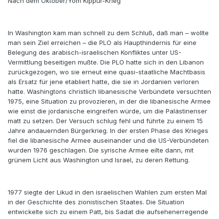
Nach dem Oktober/Yom Kippur-Krieg
In Washington kam man schnell zu dem Schluß, daß man – wollte
man sein Ziel erreichen – die PLO als Haupthindernis für eine
Belegung des arabisch-israelischen Konfliktes unter US-
Vermittlung beseitigen mußte. Die PLO hatte sich in den Libanon
zurückgezogen, wo sie erneut eine quasi-staatliche Machtbasis
als Ersatz für jene etabliert hatte, die sie in Jordanien verloren
hatte. Washingtons christlich libanesische Verbündete versuchten
1975, eine Situation zu provozieren, in der die libanesische Armee
wie einst die jordanische eingreifen würde, um die Palästinenser
matt zu setzen. Der Versuch schlug fehl und führte zu einem 15
Jahre andauernden Bürgerkrieg. In der ersten Phase des Krieges
fiel die libanesische Armee auseinander und die US-Verbündeten
wurden 1976 geschlagen. Die syrische Armee eilte dann, mit
grünem Licht aus Washington und Israel, zu deren Rettung.
1977 siegte der Likud in den israelischen Wahlen zum ersten Mal
in der Geschichte des zionistischen Staates. Die Situation
entwickelte sich zu einem Patt, bis Sadat die aufsehenerregende