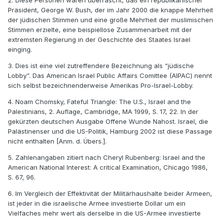
2. Diese Personen waren überrascht, daß ein republikanischer
Präsident, George W. Bush, der im Jahr 2000 die knappe Mehrheit
der jüdischen Stimmen und eine große Mehrheit der muslimischen
Stimmen erzielte, eine beispiellose Zusammenarbeit mit der
extremsten Regierung in der Geschichte des Staates Israel
einging.
3. Dies ist eine viel zutreffendere Bezeichnung als “jüdische
Lobby”. Das American Israel Public Affairs Comittee (AIPAC) nennt
sich selbst bezeichnenderweise Amerikas Pro-Israel-Lobby.
4. Noam Chomsky, Fateful Triangle: The U.S., Israel and the
Palestinians, 2. Auflage, Cambridge, MA 1999, S. 17, 22. In der
gekürzten deutschen Ausgabe Offene Wunde Nahost. Israel, die
Palästinenser und die US-Politik, Hamburg 2002 ist diese Passage
nicht enthalten [Anm. d. Übers.].
5. Zahlenangaben zitiert nach Cheryl Rubenberg: Israel and the
American National Interest: A critical Examination, Chicago 1986,
S. 67, 96.
6. Im Vergleich der Effektivität der Militärhaushalte beider Armeen,
ist jeder in die israelische Armee investierte Dollar um ein
Vielfaches mehr wert als derselbe in die US-Armee investierte