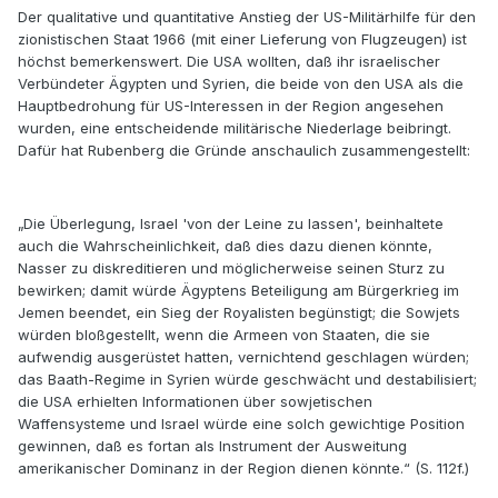
Der qualitative und quantitative Anstieg der US-Militärhilfe für den
zionistischen Staat 1966 (mit einer Lieferung von Flugzeugen) ist
höchst bemerkenswert. Die USA wollten, daß ihr israelischer
Verbündeter Ägypten und Syrien, die beide von den USA als die
Hauptbedrohung für US-Interessen in der Region angesehen
wurden, eine entscheidende militärische Niederlage beibringt.
Dafür hat Rubenberg die Gründe anschaulich zusammengestellt:
„Die Überlegung, Israel 'von der Leine zu lassen', beinhaltete
auch die Wahrscheinlichkeit, daß dies dazu dienen könnte,
Nasser zu diskreditieren und möglicherweise seinen Sturz zu
bewirken; damit würde Ägyptens Beteiligung am Bürgerkrieg im
Jemen beendet, ein Sieg der Royalisten begünstigt; die Sowjets
würden bloßgestellt, wenn die Armeen von Staaten, die sie
aufwendig ausgerüstet hatten, vernichtend geschlagen würden;
das Baath-Regime in Syrien würde geschwächt und destabilisiert;
die USA erhielten Informationen über sowjetischen
Waffensysteme und Israel würde eine solch gewichtige Position
gewinnen, daß es fortan als Instrument der Ausweitung
amerikanischer Dominanz in der Region dienen könnte.“ (S. 112f.)