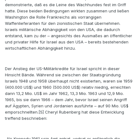
demonstrierte, daß es die Leine des Wachhundes fest im Griff
hatte. Diese beiden Bedingungen wirkten zusammen und ließen
Washington die Rolle Frankreichs als vorrangigen
Waffenlieferanten für den zionistischen Staat übernehmen.
Israels militärische Abhängigkeit von den USA, die dadurch
entstand, kam zu der – angesichts des Ausmaßes an öffentlicher
und privater Hilfe für Israel aus den USA – bereits bestehenden
wirtschaftlichen Abhängigkeit hinzu.
Der Anstieg der US-Militärkredite für Israel spricht in dieser
Hinsicht Bände. Während sie zwischen der Staatsgründung
Israels 1948 und 1958 überhaupt nicht existierten, waren sie 1959
(400.000 US$) und 1960 (500.000 US$) relativ niedrig, erreichten
dann 13,2 Mio. US$ im Jahr 1962, 13,3 Mio. 1963 und 12,9 Mio.
1965, bis sie dann 1966 – dem Jahr, bevor Israel seinen Angriff
auf Ägypten, Syrien und Jordanien ausführte – auf 90 Mio. US$
emporschnellten.[5] Cheryl Rubenberg hat diese Entwicklung
treffend beschrieben:
„Als Kennedy 1961 sein Amt antrat, vertrat er anfänglich die