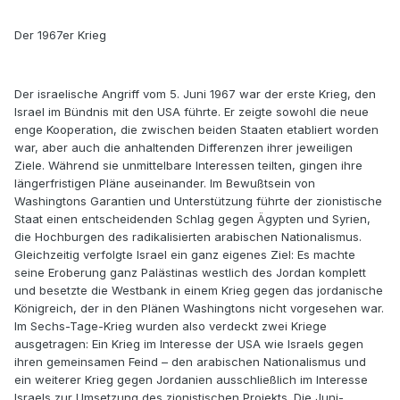
Der 1967er Krieg
Der israelische Angriff vom 5. Juni 1967 war der erste Krieg, den
Israel im Bündnis mit den USA führte. Er zeigte sowohl die neue
enge Kooperation, die zwischen beiden Staaten etabliert worden
war, aber auch die anhaltenden Differenzen ihrer jeweiligen
Ziele. Während sie unmittelbare Interessen teilten, gingen ihre
längerfristigen Pläne auseinander. Im Bewußtsein von
Washingtons Garantien und Unterstützung führte der zionistische
Staat einen entscheidenden Schlag gegen Ägypten und Syrien,
die Hochburgen des radikalisierten arabischen Nationalismus.
Gleichzeitig verfolgte Israel ein ganz eigenes Ziel: Es machte
seine Eroberung ganz Palästinas westlich des Jordan komplett
und besetzte die Westbank in einem Krieg gegen das jordanische
Königreich, der in den Plänen Washingtons nicht vorgesehen war.
Im Sechs-Tage-Krieg wurden also verdeckt zwei Kriege
ausgetragen: Ein Krieg im Interesse der USA wie Israels gegen
ihren gemeinsamen Feind – den arabischen Nationalismus und
ein weiterer Krieg gegen Jordanien ausschließlich im Interesse
Israels zur Umsetzung des zionistischen Projekts. Die Juni-