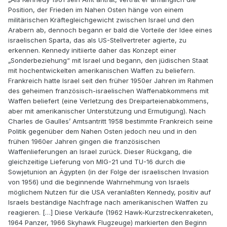
Position, der Frieden im Nahen Osten hänge von einem
militärischen Kräftegleichgewicht zwischen Israel und den
Arabern ab, dennoch begann er bald die Vorteile der Idee eines
israelischen Sparta, das als US-Stellvertreter agierte, zu
erkennen. Kennedy initiierte daher das Konzept einer
„Sonderbeziehung“ mit Israel und begann, den jüdischen Staat
mit hochentwickelten amerikanischen Waffen zu beliefern.
Frankreich hatte Israel seit den früher 1950er Jahren im Rahmen
des geheimen französisch-israelischen Waffenabkommens mit
Waffen beliefert (eine Verletzung des Dreiparteienabkommens,
aber mit amerikanischer Unterstützung und Ermutigung). Nach
Charles de Gaulles’ Amtsantritt 1958 bestimmte Frankreich seine
Politik gegenüber dem Nahen Osten jedoch neu und in den
frühen 1960er Jahren gingen die französischen
Waffenlieferungen an Israel zurück. Dieser Rückgang, die
gleichzeitige Lieferung von MIG-21 und TU-16 durch die
Sowjetunion an Ägypten (in der Folge der israelischen Invasion
von 1956) und die beginnende Wahrnehmung von Israels
möglichem Nutzen für die USA veranlaßten Kennedy, positiv auf
Israels beständige Nachfrage nach amerikanischen Waffen zu
reagieren. […] Diese Verkäufe (1962 Hawk-Kurzstreckenraketen,
1964 Panzer, 1966 Skyhawk Flugzeuge) markierten den Beginn