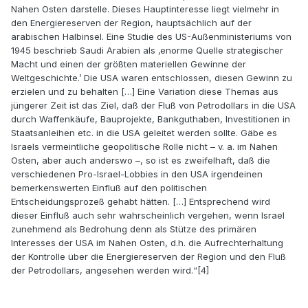
Nahen Osten darstelle. Dieses Hauptinteresse liegt vielmehr in
den Energiereserven der Region, hauptsächlich auf der
arabischen Halbinsel. Eine Studie des US-Außenministeriums von
1945 beschrieb Saudi Arabien als ‚enorme Quelle strategischer
Macht und einen der größten materiellen Gewinne der
Weltgeschichte.’ Die USA waren entschlossen, diesen Gewinn zu
erzielen und zu behalten […] Eine Variation diese Themas aus
jüngerer Zeit ist das Ziel, daß der Fluß von Petrodollars in die USA
durch Waffenkäufe, Bauprojekte, Bankguthaben, Investitionen in
Staatsanleihen etc. in die USA geleitet werden sollte. Gäbe es
Israels vermeintliche geopolitische Rolle nicht – v. a. im Nahen
Osten, aber auch anderswo –, so ist es zweifelhaft, daß die
verschiedenen Pro-Israel-Lobbies in den USA irgendeinen
bemerkenswerten Einfluß auf den politischen
Entscheidungsprozeß gehabt hätten. […] Entsprechend wird
dieser Einfluß auch sehr wahrscheinlich vergehen, wenn Israel
zunehmend als Bedrohung denn als Stütze des primären
Interesses der USA im Nahen Osten, d.h. die Aufrechterhaltung
der Kontrolle über die Energiereserven der Region und den Fluß
der Petrodollars, angesehen werden wird.“[4]