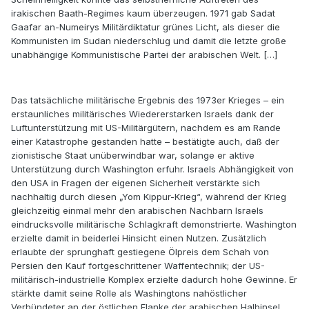
irakischen Baath-Regimes kaum überzeugen. 1971 gab Sadat
Gaafar an-Numeirys Militärdiktatur grünes Licht, als dieser die
Kommunisten im Sudan niederschlug und damit die letzte große
unabhängige Kommunistische Partei der arabischen Welt. […]
Das tatsächliche militärische Ergebnis des 1973er Krieges – ein
erstaunliches militärisches Wiedererstarken Israels dank der
Luftunterstützung mit US-Militärgütern, nachdem es am Rande
einer Katastrophe gestanden hatte – bestätigte auch, daß der
zionistische Staat unüberwindbar war, solange er aktive
Unterstützung durch Washington erfuhr. Israels Abhängigkeit von
den USA in Fragen der eigenen Sicherheit verstärkte sich
nachhaltig durch diesen „Yom Kippur-Krieg“, während der Krieg
gleichzeitig einmal mehr den arabischen Nachbarn Israels
eindrucksvolle militärische Schlagkraft demonstrierte. Washington
erzielte damit in beiderlei Hinsicht einen Nutzen. Zusätzlich
erlaubte der sprunghaft gestiegene Ölpreis dem Schah von
Persien den Kauf fortgeschrittener Waffentechnik; der US-
militärisch-industrielle Komplex erzielte dadurch hohe Gewinne. Er
stärkte damit seine Rolle als Washingtons nahöstlicher
Verbündeter an der östlichen Flanke der arabischen Halbinsel