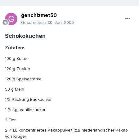
genchizmet50
Geschrieben
30. Juni 2009
Schokokuchen
Zutaten:
100 g Butter
120 g Zucker
120 g Speisestärke
50 g Mehl
1/2 Packung Backpulver
1 Pckg. Vanilinzucker
2 Eier
2-4 EL konzentriertes Kakaopulver (z.B niederländischer Kakao
von Krüger)