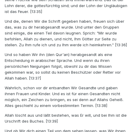
Lohn derer, die gottesfürchtig sind; und der Lohn der Ungläubigen
ist das Feuer. [13:35]
Und die, denen Wir die Schrift gegeben haben, freuen sich über
das, was zu dir herabgesandt wurde. Und unter den Gruppen
sind einige, die einen Teil davon leugnen. Sprich: "Mir wurde
befohlen, Allah zu dienen, und nicht, Ihm Götter zur Seite zu
stellen. Zu Ihm rufe ich und zu Ihm werde ich heimkehren." [13:36]
Und so haben Wir ihn (den Qur'an) herabgesandt als eine
Entscheidung in arabischer Sprache. Und wenn du ihren
persönlichen Neigungen folgst, obwohl zu dir das Wissen
gekommen war, so sollst du keinen Beschützer oder Retter vor
Allah haben. [13:37]
Wahrlich, schon vor dir entsandten Wir Gesandte und gaben
ihnen Frauen und Kinder. Und es ist für einen Gesandten nicht
möglich, ein Zeichen zu bringen, es sei denn auf Allahs Geheiß.
Alles geschieht zu einem vorbestimmten Termin. [13:38]
Allah löscht aus und läßt bestehen, was Er will, und bei Ihm ist die
Urschrift des Buches. [13:39]
Und ob Wir dich einen Teil von dem sehen lassen, was Wir ihnen