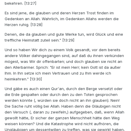
bekehren. [13:27]
Es sind jene, die glauben und deren Herzen Trost finden im
Gedenken an Allah. Wahrlich, im Gedenken Allahs werden die
Herzen ruhig. [13:28]
Denen, die da glauben und gute Werke tun, wird Glück und eine
treffliche Heimstatt zuteil sein." [13:29]
Und so haben Wir dich zu einem Volk gesandt, vor dem bereits
andere Völker dahingegangen sind, auf daß du ihnen verkünden
mögest, was Wir dir offenbarten; und doch glauben sie nicht an
den Allerbarmer. Sprich: "Er ist mein Herr; kein Gott ist da außer
Ihm. In Ihn setze ich mein Vertrauen und zu Ihm werde ich
heimkehren." [13:30]
Und gäbe es auch einen Qur'an, durch den Berge versetzt oder
die Erde gespalten oder durch den zu den Toten gesprochen
werden könnte (, würden sie doch nicht an ihn glauben). Nein!
Die Sache ruht völlig bei Allah. Haben denn die Gläubigen nicht
den Versuch (, daran zu zweifeln,) aufgegeben, daß, wenn Allah
gewollt hätte, Er sicher der ganzen Menschheit hätte den Weg
weisen können? Und die Katastrophe wird nicht aufhören, die
Ungläubigen um dessentwillen zu treffen, was sie gewirkt haben,