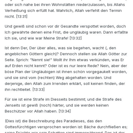
oder sich nahe bei ihren Wohnstätten niederzulassen, bis Allahs
Verheißung sich erfüllt hat. Wahrlich, Allah verfehlt den Termin
nicht. [13:31]
Und gewiß sind schon vor dir Gesandte verspottet worden, doch
Ich gewährte denen eine Frist, die ungläubig waren. Dann erfaßte
Ich sie, und wie war Meine Strafe! [13:32]
Ist denn Der, Der über alles, was sie begehen, wacht (, den
angeblichen Göttern gleich)? Dennoch stellen sie Allah Götter zur
Seite. Sprich: "Nennt sie!" Wollt ihr Ihm etwas verkünden, was Er
auf Erden nicht kennt? Oder ist es nur leere Rede? Nein, aber der
böse Plan der Ungläubigen ist ihnen schön vorgegaukelt worden,
und sie sind vom (rechten) Weg abgehalten worden. Und
derjenige, den Allah zum Irrenden erklärt, soll keinen finden, der
ihn rechtleitet. [13:33]
Für sie ist eine Strafe im Diesseits bestimmt; und die Strafe des
Jenseits ist gewiß (noch) härter, und sie werden keinen
Beschützer vor Allah haben. [13:34]
(Dies ist) die Beschreibung des Paradieses, das den
Gottesfürchtigen versprochen worden ist: Bäche durchfließen es;
seine Früchte wie sein Schatten sind immerwährend. Das ist der