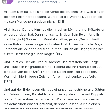
Geschrieben
5. September 2007
Alif Lam Mim Ra'. Das sind die Verse des Buches. Und was dir von
deinem Herrn herabgesandt wurde, ist die Wahrheit. Jedoch die
meisten Menschen glauben nicht. [13:1]
Allah ist es, Der die Himmel, die ihr sehen könnt, ohne Stützpfeiler
emporgehoben hat. Dann herrschte Er über Sein Reich. Und Er
machte (Sich) Sonne und Mond dienstbar; jedes (Gestirn) läuft
seine Bahn in einer vorgezeichneten Frist. Er bestimmt alle Dinge.
Er macht die Zeichen deutlich, auf daß ihr an die Begegnung mit
eurem Herrn fest glauben möget. [13:2]
Und Er ist es, Der die Erde ausdehnte und feststehende Berge
und Flüsse in ihr gründete. Und Er schuf auf ihr Früchte aller Art,
ein Paar von jeder (Art). Er läßt die Nacht den Tag bedecken.
Wahrlich, hierin liegen Zeichen für ein nachdenkendes Volk.
[13:3]
Und auf der Erde liegen dicht beieinander Landstriche und Gärten
von Weinstöcken, Kornfeldern und Dattelpalmen, die auf Doppel-
und auf Einzelstämmen aus einer Wurzel wachsen; sie werden
mit demselben Wasser getränkt, dennoch lassen Wir die einen
von ihnen die anderen an Frucht übertreffen. Hierin liegen