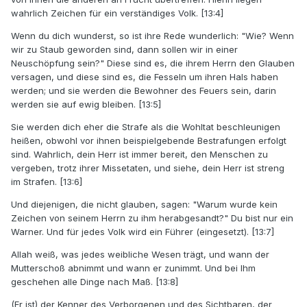
wahrlich Zeichen für ein verständiges Volk. [13:4]
Wenn du dich wunderst, so ist ihre Rede wunderlich: "Wie? Wenn
wir zu Staub geworden sind, dann sollen wir in einer
Neuschöpfung sein?" Diese sind es, die ihrem Herrn den Glauben
versagen, und diese sind es, die Fesseln um ihren Hals haben
werden; und sie werden die Bewohner des Feuers sein, darin
werden sie auf ewig bleiben. [13:5]
Sie werden dich eher die Strafe als die Wohltat beschleunigen
heißen, obwohl vor ihnen beispielgebende Bestrafungen erfolgt
sind. Wahrlich, dein Herr ist immer bereit, den Menschen zu
vergeben, trotz ihrer Missetaten, und siehe, dein Herr ist streng
im Strafen. [13:6]
Und diejenigen, die nicht glauben, sagen: "Warum wurde kein
Zeichen von seinem Herrn zu ihm herabgesandt?" Du bist nur ein
Warner. Und für jedes Volk wird ein Führer (eingesetzt). [13:7]
Allah weiß, was jedes weibliche Wesen trägt, und wann der
Mutterschoß abnimmt und wann er zunimmt. Und bei Ihm
geschehen alle Dinge nach Maß. [13:8]
(Er ist) der Kenner des Verborgenen und des Sichtbaren, der