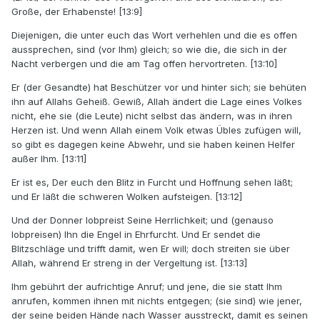
Große, der Erhabenste! [13:9]
Diejenigen, die unter euch das Wort verhehlen und die es offen
aussprechen, sind (vor Ihm) gleich; so wie die, die sich in der
Nacht verbergen und die am Tag offen hervortreten. [13:10]
Er (der Gesandte) hat Beschützer vor und hinter sich; sie behüten
ihn auf Allahs Geheiß. Gewiß, Allah ändert die Lage eines Volkes
nicht, ehe sie (die Leute) nicht selbst das ändern, was in ihren
Herzen ist. Und wenn Allah einem Volk etwas Übles zufügen will,
so gibt es dagegen keine Abwehr, und sie haben keinen Helfer
außer Ihm. [13:11]
Er ist es, Der euch den Blitz in Furcht und Hoffnung sehen läßt;
und Er läßt die schweren Wolken aufsteigen. [13:12]
Und der Donner lobpreist Seine Herrlichkeit; und (genauso
lobpreisen) Ihn die Engel in Ehrfurcht. Und Er sendet die
Blitzschläge und trifft damit, wen Er will; doch streiten sie über
Allah, während Er streng in der Vergeltung ist. [13:13]
Ihm gebührt der aufrichtige Anruf; und jene, die sie statt Ihm
anrufen, kommen ihnen mit nichts entgegen; (sie sind) wie jener,
der seine beiden Hände nach Wasser ausstreckt, damit es seinen