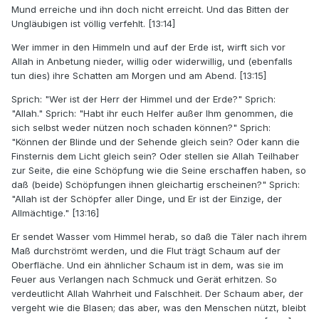
Mund erreiche und ihn doch nicht erreicht. Und das Bitten der
Ungläubigen ist völlig verfehlt. [13:14]
Wer immer in den Himmeln und auf der Erde ist, wirft sich vor
Allah in Anbetung nieder, willig oder widerwillig, und (ebenfalls
tun dies) ihre Schatten am Morgen und am Abend. [13:15]
Sprich: "Wer ist der Herr der Himmel und der Erde?" Sprich:
"Allah." Sprich: "Habt ihr euch Helfer außer Ihm genommen, die
sich selbst weder nützen noch schaden können?" Sprich:
"Können der Blinde und der Sehende gleich sein? Oder kann die
Finsternis dem Licht gleich sein? Oder stellen sie Allah Teilhaber
zur Seite, die eine Schöpfung wie die Seine erschaffen haben, so
daß (beide) Schöpfungen ihnen gleichartig erscheinen?" Sprich:
"Allah ist der Schöpfer aller Dinge, und Er ist der Einzige, der
Allmächtige." [13:16]
Er sendet Wasser vom Himmel herab, so daß die Täler nach ihrem
Maß durchströmt werden, und die Flut trägt Schaum auf der
Oberfläche. Und ein ähnlicher Schaum ist in dem, was sie im
Feuer aus Verlangen nach Schmuck und Gerät erhitzen. So
verdeutlicht Allah Wahrheit und Falschheit. Der Schaum aber, der
vergeht wie die Blasen; das aber, was den Menschen nützt, bleibt