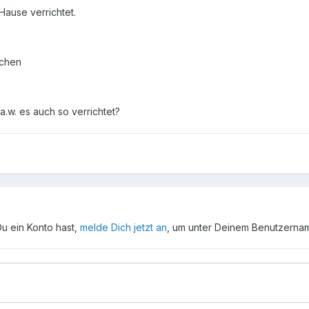
ause verrichtet.
achen
.w. es auch so verrichtet?
Du ein Konto hast,
melde Dich jetzt an
, um unter Deinem Benutzerna