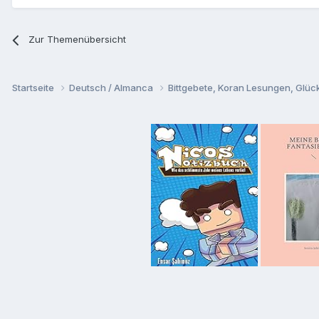
Zur Themenübersicht
Startseite
Deutsch / Almanca
Bittgebete, Koran Lesungen, Gl