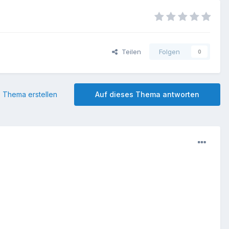
Teilen
Folgen
0
 Thema erstellen
Auf dieses Thema antworten