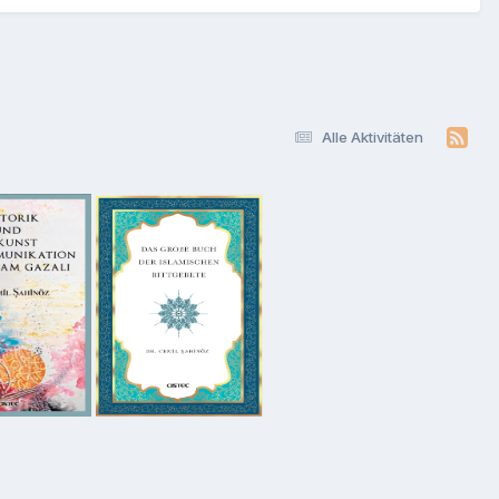
Alle Aktivitäten