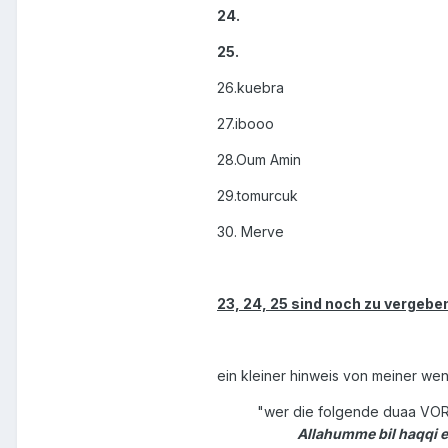
24.
25.
26.kuebra
27.ibooo
28.Oum Amin
29.tomurcuk
30. Merve
23, 24, 25 sind noch zu vergebe
ein kleiner hinweis von meiner weni
"wer die folgende duaa VOR 
Allahumme bil haqqi e