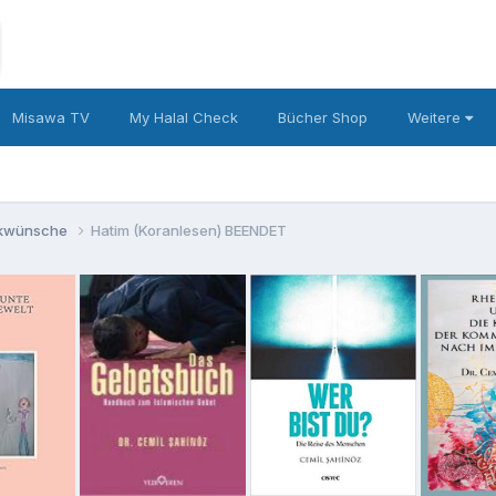
Misawa TV
My Halal Check
Bücher Shop
Weitere
ückwünsche
Hatim (Koranlesen) BEENDET