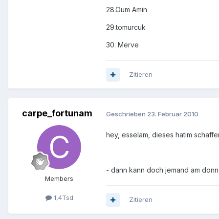
28.Oum Amin
29.tomurcuk
30. Merve
Zitieren
carpe_fortunam
Geschrieben
23. Februar 2010
hey, esselam, dieses hatim schaffen
- dann kann doch jemand am donne
Members
1,4Tsd
Zitieren