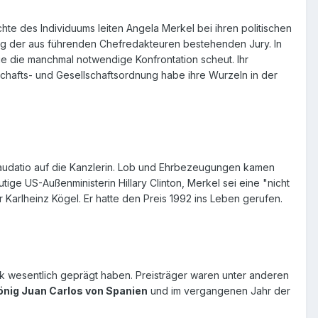
hte des Individuums leiten Angela Merkel bei ihren politischen
ung der aus führenden Chefredakteuren bestehenden Jury. In
sie die manchmal notwendige Konfrontation scheut. Ihr
schafts- und Gesellschaftsordnung habe ihre Wurzeln in der
le Laudatio auf die Kanzlerin. Lob und Ehrbezeugungen kamen
ige US-Außenministerin Hillary Clinton, Merkel sei eine "nicht
Karlheinz Kögel. Er hatte den Preis 1992 ins Leben gerufen.
ik wesentlich geprägt haben. Preisträger waren unter anderen
König Juan Carlos von Spanien
und im vergangenen Jahr der