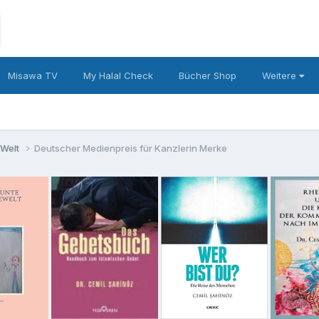
Misawa TV
My Halal Check
Bücher Shop
Weitere
 Welt
Deutscher Medienpreis für Kanzlerin Merke