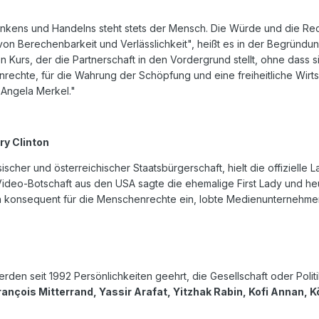
Denkens und Handelns steht stets der Mensch. Die Würde und die Rec
von Berechenbarkeit und Verlässlichkeit", heißt es in der Begründ
en Kurs, der die Partnerschaft in den Vordergrund stellt, ohne dass 
rechte, für die Wahrung der Schöpfung und eine freiheitliche Wirt
 Angela Merkel."
ry Clinton
sischer und österreichischer Staatsbürgerschaft, hielt die offiziel
Video-Botschaft aus den USA sagte die ehemalige First Lady und heut
ch konsequent für die Menschenrechte ein, lobte Medienunternehmer 
den seit 1992 Persönlichkeiten geehrt, die Gesellschaft oder Polit
ançois Mitterrand, Yassir Arafat, Yitzhak Rabin, Kofi Annan, 