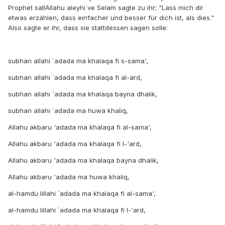
Prophet sallAllahu aleyhi ve Selam sagte zu ihr; "Lass mich dir
etwas erzählen, dass einfacher und besser für dich ist, als dies."
Also sagte er ihr, dass sie stattdessen sagen solle:
subhan allahi `adada ma khalaqa fi s-sama',
subhan allahi `adada ma khalaqa fi al-ard,
subhan allahi `adada ma khalaqa bayna dhalik,
subhan allahi `adada ma huwa khaliq,
Allahu akbaru 'adada ma khalaqa fi al-sama',
Allahu akbaru 'adada ma khalaqa fi l-'ard,
Allahu akbaru 'adada ma khalaqa bayna dhalik,
Allahu akbaru 'adada ma huwa khaliq,
al-hamdu lillahi `adada ma khalaqa fi al-sama',
al-hamdu lillahi `adada ma khalaqa fi l-'ard,