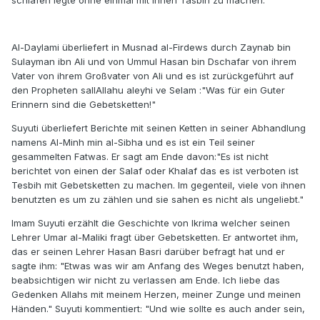
schlafen legte ohne einmal mit ihnen Tasbih zu machen.
Al-Daylami überliefert in Musnad al-Firdews durch Zaynab bin
Sulayman ibn Ali und von Ummul Hasan bin Dschafar von ihrem
Vater von ihrem Großvater von Ali und es ist zurückgeführt auf
den Propheten sallAllahu aleyhi ve Selam :"Was für ein Guter
Erinnern sind die Gebetsketten!"
Suyuti überliefert Berichte mit seinen Ketten in seiner Abhandlung
namens Al-Minh min al-Sibha und es ist ein Teil seiner
gesammelten Fatwas. Er sagt am Ende davon:"Es ist nicht
berichtet von einen der Salaf oder Khalaf das es ist verboten ist
Tesbih mit Gebetsketten zu machen. Im gegenteil, viele von ihnen
benutzten es um zu zählen und sie sahen es nicht als ungeliebt."
Imam Suyuti erzählt die Geschichte von Ikrima welcher seinen
Lehrer Umar al-Maliki fragt über Gebetsketten. Er antwortet ihm,
das er seinen Lehrer Hasan Basri darüber befragt hat und er
sagte ihm: "Etwas was wir am Anfang des Weges benutzt haben,
beabsichtigen wir nicht zu verlassen am Ende. Ich liebe das
Gedenken Allahs mit meinem Herzen, meiner Zunge und meinen
Händen." Suyuti kommentiert: "Und wie sollte es auch ander sein,