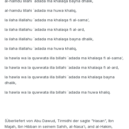
al-hamdu lillahi `adada ma khalaqa bayna dhalik,
al-hamdu lillahi `adada ma huwa khaliq,
la ilaha illallahu `adada ma khalaqa fi al-sama',
la ilaha illallahu `adada ma khalaqa fi al-ard,
la ilaha illallahu `adada ma khalaqa bayna dhalik,
la ilaha illallahu `adada ma huwa khaliq,
la hawla wa la quwwata illa billahi `adada ma khalaqa fi al-sama',
la hawla wa la quwwata illa billahi `adada ma khalaqa fi al-ard,
la hawla wa la quwwata illa billahi `adada ma khalaqa bayna
dhalik,
la hawla wa la quwwata illa billahi `adada ma huwa khaliq.
(Überliefert von Abu Dawud, Tirmidhi der sagte "Hasan", Ibn
Majah, Ibn Hibban in seinem Sahih, al-Nasa'i, and al-Hakim,