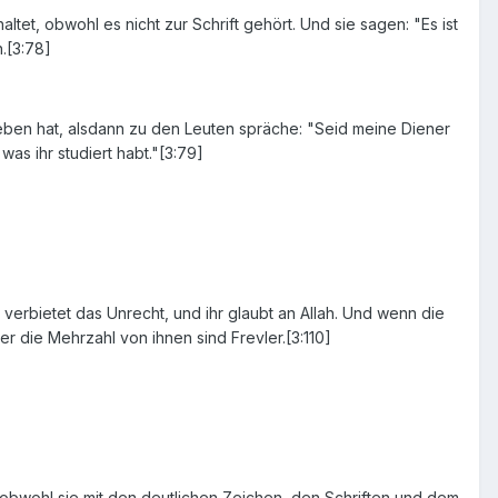
haltet, obwohl es nicht zur Schrift gehört. Und sie sagen: "Es ist
.[3:78]
geben hat, alsdann zu den Leuten spräche: "Seid meine Diener
was ihr studiert habt."[3:79]
 verbietet das Unrecht, und ihr glaubt an Allah. Und wenn die
er die Mehrzahl von ihnen sind Frevler.[3:110]
 obwohl sie mit den deutlichen Zeichen, den Schriften und dem