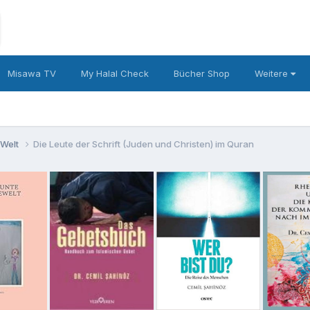
Misawa TV
My Halal Check
Bücher Shop
Weitere
 Welt
Die Leute der Schrift (Juden und Christen) im Quran