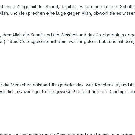
t seine Zunge mit der Schrift, damit ihr es für einen Teil der Schrift 
 Allah, und sie sprechen eine Lüge gegen Allah, obwohl sie es wissen
ch, dem Allah die Schrift und die Weisheit und das Prophetentum ge
en): "Seid Gottesgelehrte mit dem, was ihr gelehrt habt und mit dem, 
r die Menschen entstand. Ihr gebietet das, was Rechtens ist, und ihr
wahrlich, es wäre gut für sie gewesen! Unter ihnen sind Gläubige, ab
tigen, so sind schon vor dir Gesandte der Lüge bezichtigt worden,