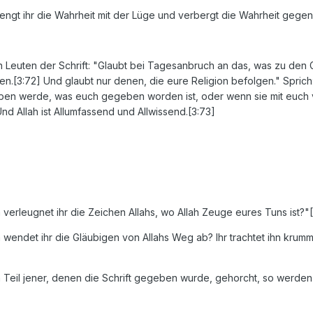
mengt ihr die Wahrheit mit der Lüge und verbergt die Wahrheit gegen
 Leuten der Schrift: "Glaubt bei Tagesanbruch an das, was zu den
n.[3:72] Und glaubt nur denen, die eure Religion befolgen." Sprich: 
n werde, was euch gegeben worden ist, oder wenn sie mit euch vor e
Und Allah ist Allumfassend und Allwissend.[3:73]
m verleugnet ihr die Zeichen Allahs, wo Allah Zeuge eures Tuns ist?"
m wendet ihr die Gläubigen von Allahs Weg ab? Ihr trachtet ihn krum
inem Teil jener, denen die Schrift gegeben wurde, gehorcht, so wer