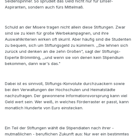
Seidenspinner. So sprudelt das Geld nicht nur für Einser-
Aspiranten, sondern auch fürs Mittelmaß.
Schuld an der Misere tragen nicht allein diese Stiftungen. Zwar
sind sie zu klein für große Werbekampagnen, und ihre
Auswahlkriterien wirken oft skurril. Aber häufig sind die Studenten
zu bequem, sich um Stiftungsgeld zu kümmern. ,,Die lehnen sich
zurück und denken an die zehn Großen", sagt der Stiftungs-
Experte Brömmling, ,,und wenn sie von denen kein Stipendium
bekommen, dann war's das."
Dabei ist es sinnvoll, Stiftungs-Konvolute durchzuackern sowie
bei den Verwaltungen der Hochschulen und Heimatstädte
nachzufragen. Der gewonnene Informationsvorsprung kann viel
Geld wert sein. Wer weiß, in welches Förderraster er passt, kann
monatlich Hunderte von Euro einstecken.
Ein Teil der Stiftungen wählt die Stipendiaten nach ihrer -
mutmaßlichen - beruflichen Zukunft aus: Nur wer ein bestimmtes