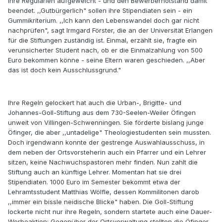
ihre Regularien aufgeweicht - und den Bewerbernotstand damit
beendet. ,,Gutbürgerlich" sollen ihre Stipendiaten sein - ein
Gummikriterium. ,,Ich kann den Lebenswandel doch gar nicht
nachprüfen", sagt Irmgard Förster, die an der Universität Erlangen
für die Stiftungen zuständig ist. Einmal, erzählt sie, fragte ein
verunsicherter Student nach, ob er die Einmalzahlung von 500
Euro bekommen könne - seine Eltern waren geschieden. ,,Aber
das ist doch kein Ausschlussgrund."
Ihre Regeln gelockert hat auch die Urban-, Brigitte- und
Johannes-Goll-Stiftung aus dem 730-Seelen-Weiler Öfingen
unweit von Villingen-Schwenningen. Sie förderte bislang junge
Öfinger, die aber ,,untadelige" Theologiestudenten sein mussten.
Doch irgendwann konnte der gestrenge Auswahlausschuss, in
dem neben der Ortsvorsteherin auch ein Pfarrer und ein Lehrer
sitzen, keine Nachwuchspastoren mehr finden. Nun zahlt die
Stiftung auch an künftige Lehrer. Momentan hat sie drei
Stipendiaten. 1000 Euro im Semester bekommt etwa der
Lehramtsstudent Matthias Wölfle, dessen Kommilitonen darob
,,immer ein bissle neidische Blicke" haben. Die Goll-Stiftung
lockerte nicht nur ihre Regeln, sondern startete auch eine Dauer-
Werbeaktion: Gegenüber der Ortsverwaltung stellten die Öfinger