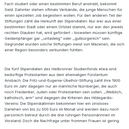
Fach studiert oder einen bestimmten Beruf anstrebt, bekommt
Geld. Dahinter stehen oftmals Verbände, die junge Menschen für
einen speziellen Job begeistern wollen. Für den anderen Teil der
Stiftungen zählt die Herkunft der Stipendiaten: Nur wer aus einer
bestimmten Stadt oder einem Ortsteil stammt, nur wer den jeweils
rechten Glauben hat, wird gefördert - bisweilen müssen künftige
Geldempfänger gar ,,untadelig" oder ,,gutbürgerlich" sein.
Gegründet wurden solche Stiftungen meist von Mäzenen, die sich
einer Region besonders verbunden fühlten.
Die fünf Stipendiaten des Heilbronner Studienfonds etwa sind
bedürftige Protestanten aus dem ehemaligen Fürstentum
Ansbach. Die Fritz-und-Eugenie-Übelhör-Stiftung zahlt ihre 1900
Euro im Jahr dagegen nur an männliche Nürnberger, die auch
noch Freidenker, Juden oder Protestanten sein sollen. ,,Weiblich,
katholisch, arm" sind dagegen die Kriterien des Hildegardis-
Vereins: Die Stipendiatinnen bekommen hier ein zinsloses
Darlehen von bis zu 500 Euro im Monat und werden dazu noch
persönlich betreut durch die drei rührigen Pensionärinnen im
Vorstand. Doch die Nachfrage unter frommen Frauen ist gering.