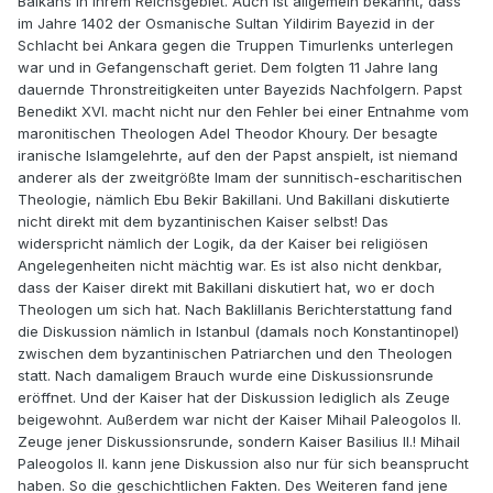
Balkans in ihrem Reichsgebiet. Auch ist allgemein bekannt, dass
im Jahre 1402 der Osmanische Sultan Yildirim Bayezid in der
Schlacht bei Ankara gegen die Truppen Timurlenks unterlegen
war und in Gefangenschaft geriet. Dem folgten 11 Jahre lang
dauernde Thronstreitigkeiten unter Bayezids Nachfolgern. Papst
Benedikt XVI. macht nicht nur den Fehler bei einer Entnahme vom
maronitischen Theologen Adel Theodor Khoury. Der besagte
iranische Islamgelehrte, auf den der Papst anspielt, ist niemand
anderer als der zweitgrößte Imam der sunnitisch-escharitischen
Theologie, nämlich Ebu Bekir Bakillani. Und Bakillani diskutierte
nicht direkt mit dem byzantinischen Kaiser selbst! Das
widerspricht nämlich der Logik, da der Kaiser bei religiösen
Angelegenheiten nicht mächtig war. Es ist also nicht denkbar,
dass der Kaiser direkt mit Bakillani diskutiert hat, wo er doch
Theologen um sich hat. Nach Baklillanis Berichterstattung fand
die Diskussion nämlich in Istanbul (damals noch Konstantinopel)
zwischen dem byzantinischen Patriarchen und den Theologen
statt. Nach damaligem Brauch wurde eine Diskussionsrunde
eröffnet. Und der Kaiser hat der Diskussion lediglich als Zeuge
beigewohnt. Außerdem war nicht der Kaiser Mihail Paleogolos II.
Zeuge jener Diskussionsrunde, sondern Kaiser Basilius II.! Mihail
Paleogolos II. kann jene Diskussion also nur für sich beansprucht
haben. So die geschichtlichen Fakten. Des Weiteren fand jene