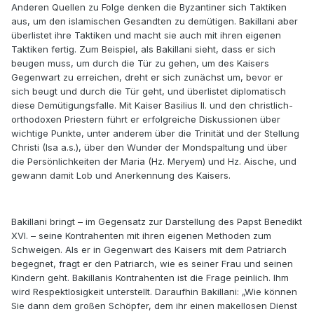
Anderen Quellen zu Folge denken die Byzantiner sich Taktiken
aus, um den islamischen Gesandten zu demütigen. Bakillani aber
überlistet ihre Taktiken und macht sie auch mit ihren eigenen
Taktiken fertig. Zum Beispiel, als Bakillani sieht, dass er sich
beugen muss, um durch die Tür zu gehen, um des Kaisers
Gegenwart zu erreichen, dreht er sich zunächst um, bevor er
sich beugt und durch die Tür geht, und überlistet diplomatisch
diese Demütigungsfalle. Mit Kaiser Basilius II. und den christlich-
orthodoxen Priestern führt er erfolgreiche Diskussionen über
wichtige Punkte, unter anderem über die Trinität und der Stellung
Christi (Isa a.s.), über den Wunder der Mondspaltung und über
die Persönlichkeiten der Maria (Hz. Meryem) und Hz. Aische, und
gewann damit Lob und Anerkennung des Kaisers.
Bakillani bringt – im Gegensatz zur Darstellung des Papst Benedikt
XVI. – seine Kontrahenten mit ihren eigenen Methoden zum
Schweigen. Als er in Gegenwart des Kaisers mit dem Patriarch
begegnet, fragt er den Patriarch, wie es seiner Frau und seinen
Kindern geht. Bakillanis Kontrahenten ist die Frage peinlich. Ihm
wird Respektlosigkeit unterstellt. Daraufhin Bakillani: „Wie können
Sie dann dem großen Schöpfer, dem ihr einen makellosen Dienst