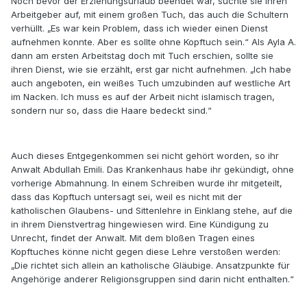
Noch bevor der Erziehungsurlaub beendet war, suchte sie ihren
Arbeitgeber auf, mit einem großen Tuch, das auch die Schultern
verhüllt. „Es war kein Problem, dass ich wieder einen Dienst
aufnehmen konnte. Aber es sollte ohne Kopftuch sein.“ Als Ayla A.
dann am ersten Arbeitstag doch mit Tuch erschien, sollte sie
ihren Dienst, wie sie erzählt, erst gar nicht aufnehmen. „Ich habe
auch angeboten, ein weißes Tuch umzubinden auf westliche Art
im Nacken. Ich muss es auf der Arbeit nicht islamisch tragen,
sondern nur so, dass die Haare bedeckt sind.“
Auch dieses Entgegenkommen sei nicht gehört worden, so ihr
Anwalt Abdullah Emili. Das Krankenhaus habe ihr gekündigt, ohne
vorherige Abmahnung. In einem Schreiben wurde ihr mitgeteilt,
dass das Kopftuch untersagt sei, weil es nicht mit der
katholischen Glaubens- und Sittenlehre in Einklang stehe, auf die
in ihrem Dienstvertrag hingewiesen wird. Eine Kündigung zu
Unrecht, findet der Anwalt. Mit dem bloßen Tragen eines
Kopftuches könne nicht gegen diese Lehre verstoßen werden:
„Die richtet sich allein an katholische Gläubige. Ansatzpunkte für
Angehörige anderer Religionsgruppen sind darin nicht enthalten.“