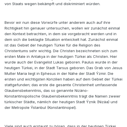
von Staats wegen bekämpft und diskriminiert würden.
Bevor wir nun diese Vorwürfe unter anderem auch auf ihre
Richtigkeit hin genauer untersuchen, wollen wir zunächst einmal
den Kontext betrachten, in dem sie vorgebracht werden und in
dem sich die beklagte Situation entwickelt hat. Zunächst einmal
ist das Gebiet der heutigen Türkei für die Religion des
Christentums sehr wichtig. Die Christen bezeichneten sich zum
ersten Male in Antakya in der heutigen Türkei als Christen. Hier
wurde auch der Evangelist Lukas geboren. Paulus wurde in der
heutigen Türkei, in der Stadt Tarsus geboren. Das Grab von Jesus
Mutter Maria liegt in Ephesus in der Nähe der Stadt Ýzmir. Die
ersten und wichtigsten Konzilien haben auf dem Gebiet der Türkei
stattgefunden; das erste die gesamte Christenheit umfassende
Glaubensbekenntnis, das so genannte Nizäno-
Konstantinopolische Glaubensbekenntnis trägt die Namen zweier
türkischer Städte, nämlich der heutigen Stadt Ýznik (Nizäa) und
der Metropole Ýstanbul (Konstantinopel).
Viele sind auch erstaunt zu hören, dass in der heutigen Türkei,