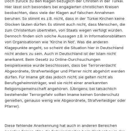
Doch zurück zu den Klagen bezüglich der Christen in der Türkei.
Hier lässt sich besonders bei engagierten christlichen Kreisen
beobachten, dass viele der Klagen auf falschen Annahmen
beruhen. So stimmt es z.B. nicht, dass in der Türkei Kirchen keine
Glocken läuten dürfen. Es stimmt auch nicht, dass Menschen, die
zum Christentum übertreten, von Staats wegen verfolgt würden.
Dennoch finden sich solche Aussagen z.B. in Informationsblättern
von Organisationen wie 'Kirche in Not'. Was die anderen
Klagepunkte angeht, so scheint die Situation hier in Deutschland
nicht anders zu sein. Auch in Deutschland ist der Islam nicht
anerkannt. Beim Gesetz zu Online-Durchsuchungen
beispielsweise wurde beschlossen, dass bei Terrorverdacht
Abgeordnete, Strafverteidiger und Pfarrer nicht abgehört werden
dürfen. Für Imame gilt das jedoch nicht; sie gelten nicht als
Berufsgeheimnisträger, weil sie nicht einer anerkannten
Religionsgemeinschaft angehören. (Übrigens; bei tatsächlich
bestehender Terrorgefahr sollten Imame keinen Sonderschutz
genießen, genauso wenig wie Abgeordnete, Strafverteidiger oder
Pfarrer).
Diese fehlende Anerkennung hat auch in anderen Bereichen