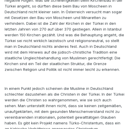
negative Folgen. Was die Schwierigkeiten beim Kirchenbau in der
Türkei angeht, so dürften diese beim Bau von Moscheen in
Deutschland nicht kleiner sein. In Österreich versucht man sogar
mit Gesetzen den Bau von Moscheen und Minaretten zu
verhindern. Dabei ist die Zahl der Kirchen in der Türkei in den
letzten Jahren von 270 auf über 370 gestiegen. Allein in Istanbul
werden 150 Kirchen gezählt. Und was die Behauptung angeht, die
Türkei sei nicht wirklich laizistisch und religionsneutral, so stellt
man in Deutschland nichts anderes fest. Auch in Deutschland
wird mit dem Hinweis auf die jüdisch-christliche Tradition eine
staatliche Ungleichbehandlung von Muslimen gerechtfertigt. Die
Kirchen sind ein Teil der staatlichen Struktur, die Grenze
zwischen Religion und Politik ist nicht immer leicht zu erkennen.
In einem Punkt jedoch scheinen die Muslime in Deutschland
schlechter dazustehen als die Christen in der Türkei. In der Türkei
werden die Christen so wahrgenommen, wie sie sich auch
sehen. Man unterstellt ihnen nicht, dass sie keinen zeitgemäßen,
unaufgeklärten, mit dem gesunden Menschenverstand nicht zu
vereinbarenden irrationalen, potentiell gewalttätigen Glauben
haben. Es gibt kein Projekt namens Türko-Christentum, dass ein
an türkische Verhältnisse angepasstes Christentum