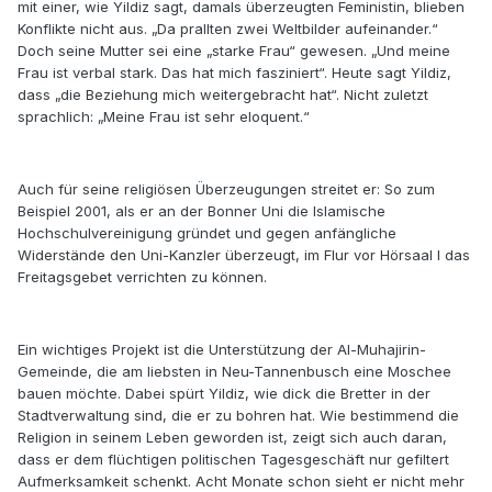
mit einer, wie Yildiz sagt, damals überzeugten Feministin, blieben
Konflikte nicht aus. „Da prallten zwei Weltbilder aufeinander.“
Doch seine Mutter sei eine „starke Frau“ gewesen. „Und meine
Frau ist verbal stark. Das hat mich fasziniert“. Heute sagt Yildiz,
dass „die Beziehung mich weitergebracht hat“. Nicht zuletzt
sprachlich: „Meine Frau ist sehr eloquent.“
Auch für seine religiösen Überzeugungen streitet er: So zum
Beispiel 2001, als er an der Bonner Uni die Islamische
Hochschulvereinigung gründet und gegen anfängliche
Widerstände den Uni-Kanzler überzeugt, im Flur vor Hörsaal I das
Freitagsgebet verrichten zu können.
Ein wichtiges Projekt ist die Unterstützung der Al-Muhajirin-
Gemeinde, die am liebsten in Neu-Tannenbusch eine Moschee
bauen möchte. Dabei spürt Yildiz, wie dick die Bretter in der
Stadtverwaltung sind, die er zu bohren hat. Wie bestimmend die
Religion in seinem Leben geworden ist, zeigt sich auch daran,
dass er dem flüchtigen politischen Tagesgeschäft nur gefiltert
Aufmerksamkeit schenkt. Acht Monate schon sieht er nicht mehr