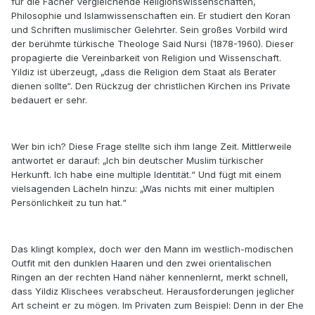
für die Fächer Vergleichende Religionswissenschaften,
Philosophie und Islamwissenschaften ein. Er studiert den Koran
und Schriften muslimischer Gelehrter. Sein großes Vorbild wird
der berühmte türkische Theologe Said Nursi (1878-1960). Dieser
propagierte die Vereinbarkeit von Religion und Wissenschaft.
Yildiz ist überzeugt, „dass die Religion dem Staat als Berater
dienen sollte“. Den Rückzug der christlichen Kirchen ins Private
bedauert er sehr.
Wer bin ich? Diese Frage stellte sich ihm lange Zeit. Mittlerweile
antwortet er darauf: „Ich bin deutscher Muslim türkischer
Herkunft. Ich habe eine multiple Identität.“ Und fügt mit einem
vielsagenden Lächeln hinzu: „Was nichts mit einer multiplen
Persönlichkeit zu tun hat.“
Das klingt komplex, doch wer den Mann im westlich-modischen
Outfit mit den dunklen Haaren und den zwei orientalischen
Ringen an der rechten Hand näher kennenlernt, merkt schnell,
dass Yildiz Klischees verabscheut. Herausforderungen jeglicher
Art scheint er zu mögen. Im Privaten zum Beispiel: Denn in der Ehe