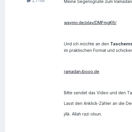
2,7Tsd
Meine Segensgrüße zum Ramadan 2
waymo.de/play/DMFmgK6/
Und ich möchte an den
Taschems
im praktischen Format und schicke
ramadan.ibooo.de
Bitte sendet das Video und den T
Lasst den Anklick-Zähler an die D
jAk. Allah razi olsun.