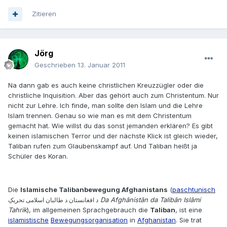
Zitieren
Jörg
Geschrieben
13. Januar 2011
Na dann gab es auch keine christlichen Kreuzzügler oder die
christliche Inquisition. Aber das gehört auch zum Christentum. Nur
nicht zur Lehre. Ich finde, man sollte den Islam und die Lehre
Islam trennen. Genau so wie man es mit dem Christentum
gemacht hat. Wie willst du das sonst jemanden erklären? Es gibt
keinen islamischen Terror und der nächste Klick ist gleich wieder,
Taliban rufen zum Glaubenskampf auf. Und Taliban heißt ja
Schüler des Koran.
Die
Islamische Talibanbewegung Afghanistans
(
paschtunisch
‎
Da Afghānistān da Talibān Islāmi
د افغانستان د طالبان اسلامی تحریکِ
Tahrik
), im allgemeinen Sprachgebrauch die
Taliban
, ist eine
islamistische
Bewegungsorganisation
in
Afghanistan
. Sie trat