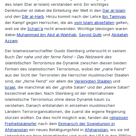
des Islam (Dar al-Islam) verstanden wird. Ein wichtiges
Denkmuster ist dabei die Einteilung der Welt in den
Dar al-Islam
und den
Dār al-Harb
. Hinzu kommt nach der Lehre
Ibn Taimiyas
der Kampf gegen Herrscher, die als
vom Islam abgefallen
gelten,
weil sie die
Schari'a
nicht anwenden. Wichtige Ideologen waren
dabei
Muhammad ibn Abd al-Wahhab
,
Sayyid Qutb
und
Abdallah
Azzam
.
Der Islamwissenschaftler Guido Steinberg untersucht in seinem
Buch
Der nahe und der ferne Feind – Das Netzwerk des
islamistischen Terrorismus
die Dynamik zwischen diesen beiden
Formen des islamistischen Terrorismus, wobei der „nahe Feind“
aus der Sicht der Terroristen die Herrscher muslimischer Staaten
sind, der „ferne Feind“ vor allem die
Vereinigten Staaten
und
Israel
, die manchmal als der „große Satan“ und der „kleine Satan“
bezeichnet werden. Nach Steinberg ist der internationale
islamistische Terrorismus ohne diese Dynamik kaum zu
verstehen. Danach entstanden in einzelnen muslimischen
Ländern Terrororganisationen, die zuerst die eigene Regierung
stürzen wollten. Da dies nicht möglich war, fanden die
religiösen
Freiheitskämpfer
nach dem
Einmarsch der Sowjetunion in
Afghanistan
ein neues Betätigungsfeld in
Afghanistan
, wo sie mit
Unterstützung ihrer Heimatländer und auch der USA in den 1980er