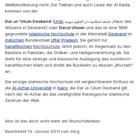
Weltbevölkerung nicht. Die Taliban und auch Leute der Al Kaida
kommen von der
Dar ul-'Ulum Deoband
(
Urdu
‎‎ ‚Haus des
جامعه اسلاميه دار العلوم ديوبند
Wissens in Deoband‘) oder
Darul Uloom
und das ist eine 1866
gegründete
islamische Hochschule
in der Kleinstadt
Deoband
im
indischen
Bundesstaat
Uttar Pradesh
. Sie gehört zur
hanafitischen
Rechtsschule
, lehnt jedoch, im Gegensatz zu den
Barelwis in Pakistan, die Gräber- und Heiligenverehrung ab. Sie
steht für eine strenge und klassische Auslegung des sunnitisch-
hanafitischen Islam und strebt die Rückkehr zu dessen „Wurzeln“
an.
Die einzige islamische Hochschule mit vergleichbarem Einfluss ist
die
Al-Azhar-Universität
in
Kairo
; die Dar ul-'Ulum Deoband gilt
nach der Al-Azhar als das zweitgrößte theologische islamische
Zentrum der Welt.
Also ist das doch wohl mehr ein Wunschdenken.
Bearbeitet
13. Januar 2011
von Jörg