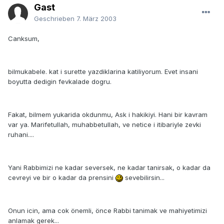
Gast
Geschrieben
7. März 2003
Canksum,
bilmukabele. kat i surette yazdiklarina katiliyorum. Evet insani
boyutta dedigin fevkalade dogru.
Fakat, bilmem yukarida okdunmu, Ask i hakikiyi. Hani bir kavram
var ya. Marifetullah, muhabbetullah, ve netice i itibariyle zevki
ruhani....
Yani Rabbimizi ne kadar seversek, ne kadar tanirsak, o kadar da
cevreyi ve bir o kadar da prensini
sevebilirsin...
Onun icin, ama cok önemli, önce Rabbi tanimak ve mahiyetimizi
anlamak gerek...