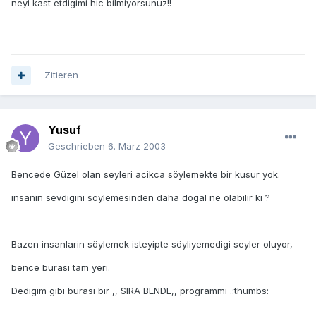
neyi kast etdigimi hic bilmiyorsunuz!!
Zitieren
Yusuf
Geschrieben
6. März 2003
Bencede Güzel olan seyleri acikca söylemekte bir kusur yok.
insanin sevdigini söylemesinden daha dogal ne olabilir ki ?
Bazen insanlarin söylemek isteyipte söyliyemedigi seyler oluyor,
bence burasi tam yeri.
Dedigim gibi burasi bir ,, SIRA BENDE,, programmi .:thumbs: