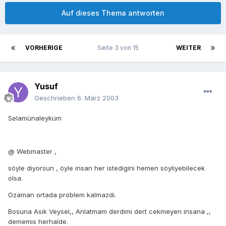
Auf dieses Thema antworten
VORHERIGE
Seite 3 von 15
WEITER
Yusuf
Geschrieben
6. März 2003
Selamünaleyküm
@ Webmaster ,
söyle diyorsun , öyle insan her istedigini hemen söyliyebilecek
olsa.
Ozaman ortada problem kalmazdi.
Bosuna Asik Veysel,, Anlatmam derdimi dert cekmeyen insana ,,
dememis herhalde.