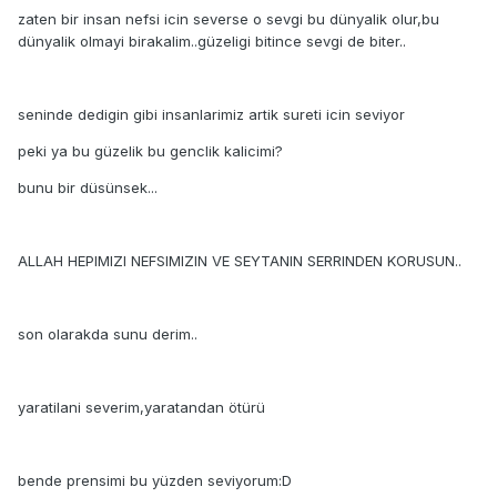
zaten bir insan nefsi icin severse o sevgi bu dünyalik olur,bu
dünyalik olmayi birakalim..güzeligi bitince sevgi de biter..
seninde dedigin gibi insanlarimiz artik sureti icin seviyor
peki ya bu güzelik bu genclik kalicimi?
bunu bir düsünsek...
ALLAH HEPIMIZI NEFSIMIZIN VE SEYTANIN SERRINDEN KORUSUN..
son olarakda sunu derim..
yaratilani severim,yaratandan ötürü
bende prensimi bu yüzden seviyorum:D