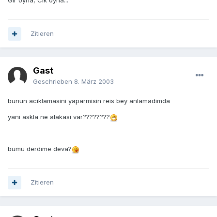
Gir oyna, Cik oyna...
Zitieren
Gast
Geschrieben
8. März 2003
bunun aciklamasini yaparmisin reis bey anlamadimda
yani askla ne alakasi var????????
bumu derdime deva?
Zitieren