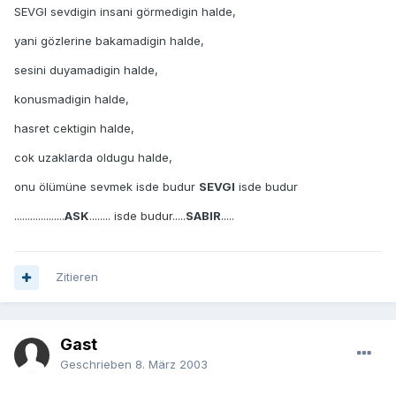
SEVGI sevdigin insani görmedigin halde,
yani gözlerine bakamadigin halde,
sesini duyamadigin halde,
konusmadigin halde,
hasret cektigin halde,
cok uzaklarda oldugu halde,
onu ölümüne sevmek isde budur
SEVGI
isde budur
...................
ASK
........ isde budur.....
SABIR
.....
Zitieren
Gast
Geschrieben
8. März 2003