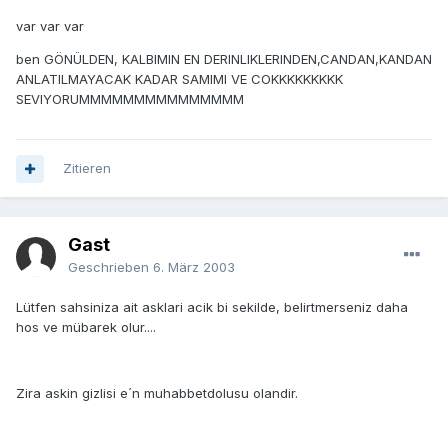
var var var
ben GÖNÜLDEN, KALBIMIN EN DERINLIKLERINDEN,CANDAN,KANDAN
ANLATILMAYACAK KADAR SAMIMI VE COKKKKKKKKK
SEVIYORUMMMMMMMMMMMMMMM
Zitieren
Gast
Geschrieben
6. März 2003
Lütfen sahsiniza ait asklari acik bi sekilde, belirtmerseniz daha
hos ve mübarek olur....
Zira askin gizlisi e´n muhabbetdolusu olandir.