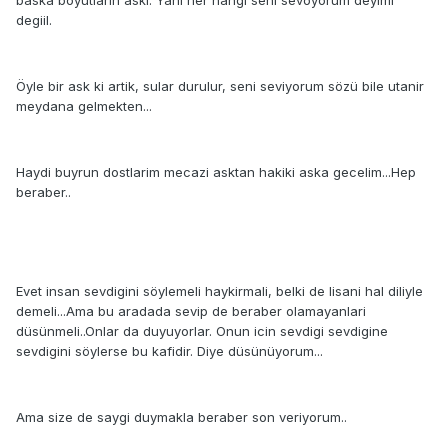
baska boyutlarin aski. Yani her hangi seni sevoyorum deyimi
degiil.
Öyle bir ask ki artik, sular durulur, seni seviyorum sözü bile utanir
meydana gelmekten...
Haydi buyrun dostlarim mecazi asktan hakiki aska gecelim...Hep
beraber..
Evet insan sevdigini söylemeli haykirmali, belki de lisani hal diliyle
demeli...Ama bu aradada sevip de beraber olamayanlari
düsünmeli..Onlar da duyuyorlar. Onun icin sevdigi sevdigine
sevdigini söylerse bu kafidir. Diye düsünüyorum...
Ama size de saygi duymakla beraber son veriyorum..