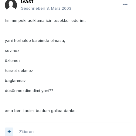
Gast
Geschrieben
8. März 2003
hmmm peki aciklama icin tesekkür ederim..
yani herhalde kalbimde olmasa,
sevmez
özlemez
hasret cekmez
baglanmaz
düsünmezdim dimi yani??
ama ben ilacimi buldum galiba danke..
Zitieren