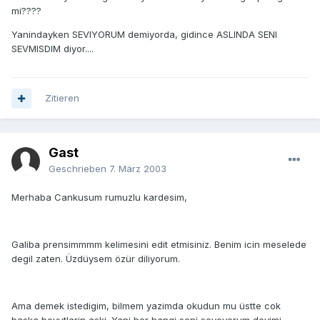
mi????
Yanindayken SEVIYORUM demiyorda, gidince ASLINDA SENI
SEVMISDIM diyor....
Zitieren
Gast
Geschrieben
7. März 2003
Merhaba Cankusum rumuzlu kardesim,
Galiba prensimmmm kelimesini edit etmisiniz. Benim icin meselede
degil zaten. Üzdüysem özür diliyorum.
Ama demek istedigim, bilmem yazimda okudun mu üstte cok