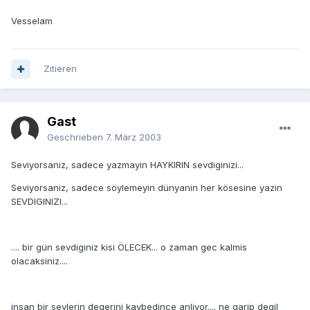
Vesselam
Zitieren
Gast
Geschrieben
7. März 2003
Seviyorsaniz, sadece yazmayin HAYKIRIN sevdiginizi...
Seviyorsaniz, sadece söylemeyin dünyanin her kösesine yazin
SEVDIGINIZI...
.... bir gün sevdiginiz kisi ÖLECEK... o zaman gec kalmis
olacaksiniz....
insan bir seylerin degerini kaybedince anliyor.... ne garip degil