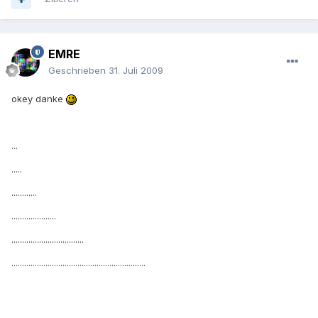
EMRE
Geschrieben
31. Juli 2009
okey danke
...
.....
............
.....................
..................................
...............................................................