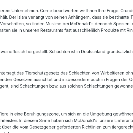
nserem Unternehmen. Gerne beantworten wir Ihnen Ihre Frage. Grunds
hält. Der Islam verlangt von seinen Anhängern, dass sie bestimmte Tr
 Vorschriften, so finden Muslime bei McDonald's dennoch Speisen, d
lten sie in unseren Restaurants fast ausschließlich Produkte mit Ri
einefleisch hergestellt. Schächten ist in Deutschland grundsätzlich 
 untersagt das Tierschutzgesetz das Schlachten von Wirbeltieren o
tenden Gesetzen ausrichtet und insbesondere auch in Fragen der Qu
sgeht, sind Schächtungen bzw. aus solchen Schlachtungen gewonnen
iere in eine Beruhigungszone, um sich an die Umgebung gewöhnen
hrleisten. In diesem Sinne haben sich McDonald's, unsere Liefera
it über die vom Gesetzgeber geforderten Richtlinien zum tiergerech