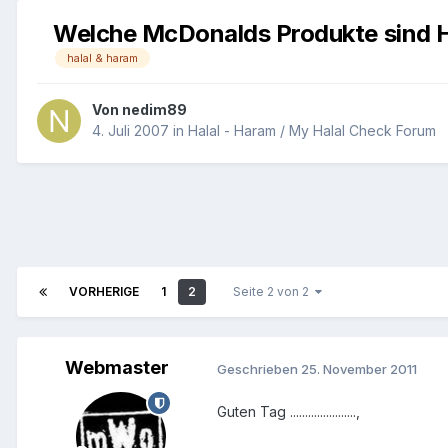
Welche McDonalds Produkte sind H
halal & haram
Von
nedim89
4. Juli 2007
in
Halal - Haram / My Halal Check Forum
VORHERIGE
1
2
Seite 2 von 2
Webmaster
Geschrieben
25. November 2011
Guten Tag ......................,