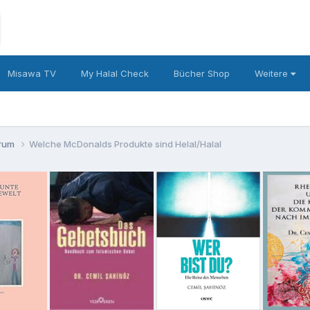
Misawa TV
My Halal Check
Bücher Shop
Weitere
orum
Welche McDonalds Produkte sind Helal/Halal