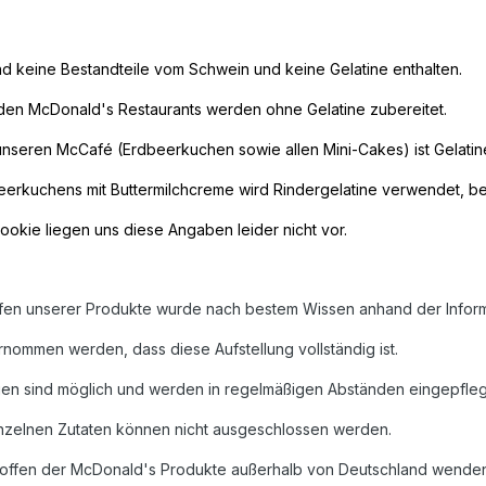
d keine Bestandteile vom Schwein und keine Gelatine enthalten.
 den McDonald's Restaurants werden ohne Gelatine zubereitet.
 unseren McCafé (Erdbeerkuchen sowie allen Mini-Cakes) ist Gelatine
beerkuchens mit Buttermilchcreme wird Rindergelatine verwendet, b
okie liegen uns diese Angaben leider nicht vor.
offen unserer Produkte wurde nach bestem Wissen anhand der Informa
rnommen werden, dass diese Aufstellung vollständig ist.
n sind möglich und werden in regelmäßigen Abständen eingepfleg
nzelnen Zutaten können nicht ausgeschlossen werden.
stoffen der McDonald's Produkte außerhalb von Deutschland wenden