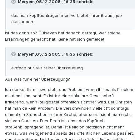
Meryem,05.12.2005 , 16:35 schrieb:
das man kopftuchträgerinnen verbietet ,ihren(traum) job
auszuüben
Ist das denn so? Gülseven hat danach gefragt, wer solche
Erfahrungen gemacht hat. Keine hat sich gemeldet.
Meryem,05.12.2005 , 16:35 schrieb:
einfach nur aus reiner überzeugung.
Aus was für einer Überzeugung?
Ich denke, Ihr missversteht das Problem, wenn Ihr es als Problem
mit dem Islam seht. Es ist für eine säkulare Gesellschaft
irritierend, wenn Religiosität öffentlich sichtbar wird. Bei Christen
hat man da kein Problem: Die verschwinden vielleicht sonntags
einmal ein Stündchen in ihrer Kirche, aber sonst sieht man nicht
viel von Christen. Euer Pech ist, dass das Kopftuch
straßenbildprägend ist. Damit ist Religion plötzlich nicht mehr
etwas, was weitgehend abseits des öffentlichen Lebens passiert,
und das irritierend ist für eine Gesellschaft, für die es seit der