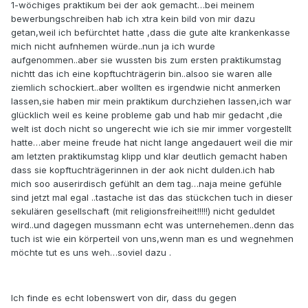
1-wöchiges praktikum bei der aok gemacht…bei meinem
bewerbungschreiben hab ich xtra kein bild von mir dazu
getan,weil ich befürchtet hatte ,dass die gute alte krankenkasse
mich nicht aufnhemen würde..nun ja ich wurde
aufgenommen..aber sie wussten bis zum ersten praktikumstag
nichtt das ich eine kopftuchträgerin bin..alsoo sie waren alle
ziemlich schockiert..aber wollten es irgendwie nicht anmerken
lassen,sie haben mir mein praktikum durchziehen lassen,ich war
glücklich weil es keine probleme gab und hab mir gedacht ,die
welt ist doch nicht so ungerecht wie ich sie mir immer vorgestellt
hatte…aber meine freude hat nicht lange angedauert weil die mir
am letzten praktikumstag klipp und klar deutlich gemacht haben
dass sie kopftuchträgerinnen in der aok nicht dulden.ich hab
mich soo auserirdisch gefühlt an dem tag…naja meine gefühle
sind jetzt mal egal ..tastache ist das das stückchen tuch in dieser
sekulären gesellschaft (mit religionsfreiheit!!!!!) nicht geduldet
wird..und dagegen mussmann echt was unternehemen..denn das
tuch ist wie ein körperteil von uns,wenn man es und wegnehmen
möchte tut es uns weh…soviel dazu .
Ich finde es echt lobenswert von dir, dass du gegen