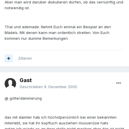
Aber man wird darüber diskutieren dürfen, ob das vernünftig und
notwendig ist.
Thai und ademade: Nehmt Euch einmal ein Beispiel an den
Mädels. Mit denen kann man ordentlich streiten. Von Euch
kommen nur dumme Bemerkungen.
Zitieren
Gast
Geschrieben
9. Dezember 2005
@ götterdämmerung
das mit daimler hab ich höchstpersönlich bei einer bekannten
miterlebt, sie hat ihr kopftuch ausziehen müssen(sie hats
getan,ich würde es an ihrer stelle nicht machen,aber das ist nicht