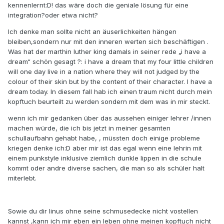
kennenlernt:D! das wäre doch die geniale lösung für eine
integration?oder etwa nicht?
Ich denke man sollte nicht an äuserlichkeiten hängen
bleiben,sondern nur mit den inneren werten sich beschäftigen .
Was hat der marthin luther king damals in seiner rede „i have a
dream“ schön gesagt ?: i have a dream that my four little children
will one day live in a nation where they will not judged by the
colour of their skin but by the content of their character. I have a
dream today. In diesem fall hab ich einen traum nicht durch mein
kopftuch beurteilt zu werden sondern mit dem was in mir steckt.
wenn ich mir gedanken über das aussehen einiger lehrer /innen
machen würde, die ich bis jetzt in meiner gesamten
schullaufbahn gehabt habe, , müssten doch einige probleme
kriegen denke ich:D aber mir ist das egal wenn eine lehrin mit
einem punkstyle inklusive ziemlich dunkle lippen in die schule
kommt oder andre diverse sachen, die man so als schüler halt
miterlebt.
Sowie du dir linus ohne seine schmusedecke nicht vostellen
kannst ,kann ich mir eben ein leben ohne meinen kopftuch nicht