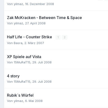
Von
yilmaz
,
16. Dezember 2008
Zak McKracken - Between Time & Space
Von
yilmaz
,
27. April 2008
Half Life - Counter Strike
1
2
Von
Basra
,
2. März 2007
XP Spiele auf Vista
Von
15MuRaT15
,
29. Juli 2008
4 story
Von
15MuRaT15
,
29. Juli 2008
Rubik´s Würfel
Von
yilmaz
,
6. Mai 2008