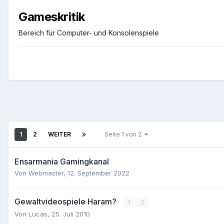
Gameskritik
Bereich für Computer- und Konsolenspiele
1
2
WEITER
Seite 1 von 2
Ensarmania Gamingkanal
Von
Webmaster
,
12. September 2022
Gewaltvideospiele Haram?
1
2
Von
Lucas
,
25. Juli 2010