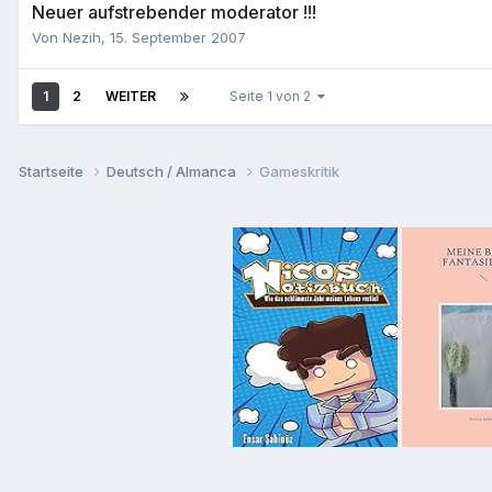
Neuer aufstrebender moderator !!!
Von
Nezih
,
15. September 2007
1
2
WEITER
Seite 1 von 2
Startseite
Deutsch / Almanca
Gameskritik