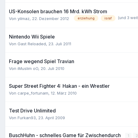
US-Konsolen brauchen 16 Mrd. kWh Strom
(und 3 wei
Von
yilmaz
,
22. Dezember 2012
erziehung
israf
Nintendo Wii Spiele
Von Gast Reloaded,
23. Juli 2011
Frage wegend Spiel Travian
Von
iMuslim oO
,
20. Juli 2010
Super Street Fighter 4: Hakan - ein Wrestler
Von
carpe_fortunam
,
12. März 2010
Test Drive Unlimited
Von
Furkan93
,
23. April 2009
BuschHuhn - schnelles Game für Zwischendurch
1
2