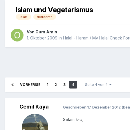
Islam und Vegetarismus
islam
tierrechte
Von
Oum Amin
1. Oktober 2009
in
Halal - Haram / My Halal Check Fo
VORHERIGE
1
2
3
4
Seite 4 von 4
Cemil Kaya
Geschrieben
17. Dezember 2012
(bea
Selam k-c,