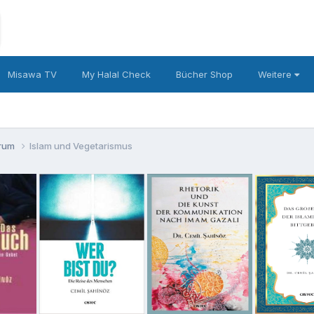
Misawa TV
My Halal Check
Bücher Shop
Weitere
orum
Islam und Vegetarismus