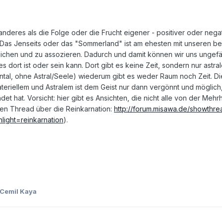
anderes als die Folge oder die Frucht eigener - positiver oder negat
 Das Jenseits oder das "Sommerland" ist am ehesten mit unseren b
ichen und zu assozieren. Dadurch und damit können wir uns ungefä
s dort ist oder sein kann. Dort gibt es keine Zeit, sondern nur astra
ntal, ohne Astral/Seele) wiederum gibt es weder Raum noch Zeit. Di
eriellem und Astralem ist dem Geist nur dann vergönnt und möglich
et hat. Vorsicht: hier gibt es Ansichten, die nicht alle von der Mehrh
en Thread über die Reinkarnation:
http://forum.misawa.de/showthre
light=reinkarnation
).
Cemil Kaya