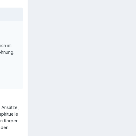
ich im
ohnung.
e Ansätze,
pirituelle
en Körper
enden