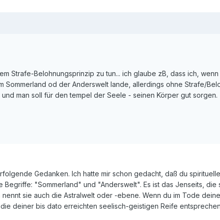
t dem Strafe-Belohnungsprinzip zu tun... ich glaube zB, dass ich, wenn 
m Sommerland od der Anderswelt lande, allerdings ohne Strafe/Bel
ig und man soll für den tempel der Seele - seinen Körper gut sorgen.
rfolgende Gedanken. Ich hatte mir schon gedacht, daß du spirituell
e Begriffe: "Sommerland" und "Anderswelt". Es ist das Jenseits, die s
n nennt sie auch die Astralwelt oder -ebene. Wenn du im Tode dein
n die deiner bis dato erreichten seelisch-geistigen Reife entsprech