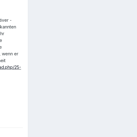
iver -
ekannten
hr
le
e
, wenn er
eit
ad.php/25-