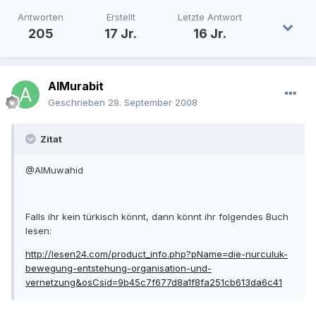
Antworten
Erstellt
Letzte Antwort
205
17 Jr.
16 Jr.
AlMurabit
Geschrieben
29. September 2008
Zitat
@AlMuwahid
Falls ihr kein türkisch könnt, dann könnt ihr folgendes Buch
lesen:
http://lesen24.com/product_info.php?pName=die-nurculuk-
bewegung-entstehung-organisation-und-
vernetzung&osCsid=9b45c7f677d8a1f8fa251cb613da6c41