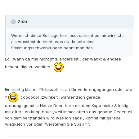
Zitat
Wenn ich diese Beiträge hier lese, scheint es mir wirklich,
als wüsstest du nicht, was du da schreibst:
Stimmungsschwankungen nennt man das.
Lol ,wann da mal nicht jmd. anders ist , der wankt & andere
beschuldigt zu wanken !
Ein richtig kleiner Philosoph ist an Dir verlorengegangen oder wie
?
:cooooool: :zwinker: ,während ich gerade
ordnungsgemäss Native Deen höre mit dem Kopp nicke & lustig
mir öfters an Kopp haue ,weil immer öfters das genaue Gegenteil
von dem verstanden wird was ich sage , kommt mir gerade
wieSketch vor oder "Verstehen Sie Spaß ?".