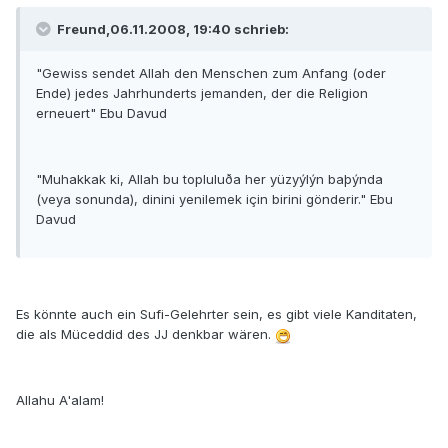
Freund,06.11.2008, 19:40 schrieb:
"Gewiss sendet Allah den Menschen zum Anfang (oder
Ende) jedes Jahrhunderts jemanden, der die Religion
erneuert" Ebu Davud
"Muhakkak ki, Allah bu topluluða her yüzyýlýn baþýnda
(veya sonunda), dinini yenilemek için birini gönderir." Ebu
Davud
Es könnte auch ein Sufi-Gelehrter sein, es gibt viele Kanditaten,
die als Müceddid des JJ denkbar wären.
Allahu A'alam!