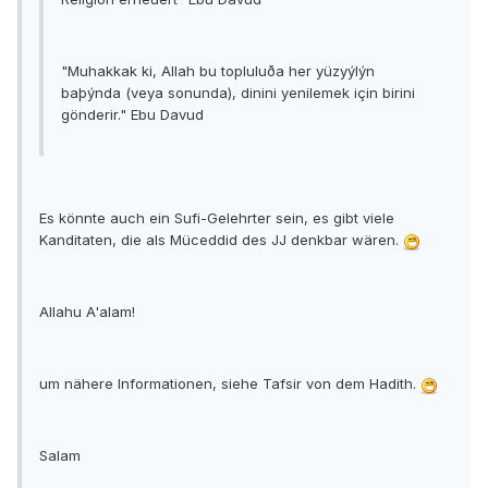
"Muhakkak ki, Allah bu topluluða her yüzyýlýn
baþýnda (veya sonunda), dinini yenilemek için birini
gönderir." Ebu Davud
Es könnte auch ein Sufi-Gelehrter sein, es gibt viele
Kanditaten, die als Müceddid des JJ denkbar wären.
Allahu A'alam!
um nähere Informationen, siehe Tafsir von dem Hadith.
Salam