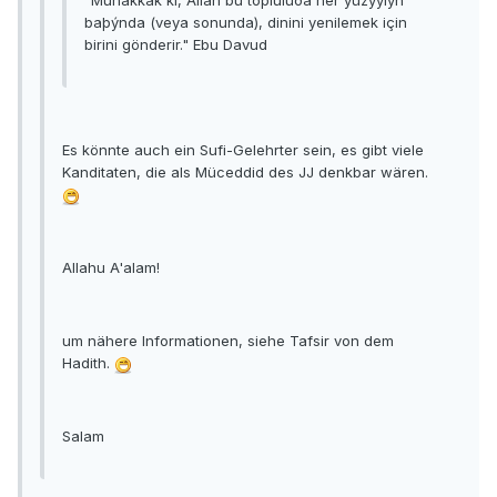
"Muhakkak ki, Allah bu topluluða her yüzyýlýn
baþýnda (veya sonunda), dinini yenilemek için
birini gönderir." Ebu Davud
Es könnte auch ein Sufi-Gelehrter sein, es gibt viele
Kanditaten, die als Müceddid des JJ denkbar wären.
Allahu A'alam!
um nähere Informationen, siehe Tafsir von dem
Hadith.
Salam