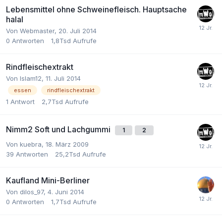
Lebensmittel ohne Schweinefleisch. Hauptsache
halal
Von
Webmaster
,
20. Juli 2014
0
Antworten
1,8Tsd
Aufrufe
Rindfleischextrakt
Von
Islam12
,
11. Juli 2014
essen
rindfleischextrakt
1
Antwort
2,7Tsd
Aufrufe
Nimm2 Soft und Lachgummi
1
2
Von
kuebra
,
18. März 2009
39
Antworten
25,2Tsd
Aufrufe
Kaufland Mini-Berliner
Von
dilos_97
,
4. Juni 2014
0
Antworten
1,7Tsd
Aufrufe