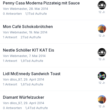
Penny Casa Moderna Pizzateig mit Sauce
Von
Webmaster
,
28. Mai 2014
0
Antworten
1,1Tsd
Aufrufe
Mon Café Schokobrötchen
Von
Webmaster
,
19. Mai 2014
1
Antwort
2Tsd
Aufrufe
Nestle Schöller KIT KAT Eis
Von
Webmaster
,
7. Mai 2014
1
Antwort
1,9Tsd
Aufrufe
Lidl McEnnedy Sandwich Toast
Von
dilos_97
,
29. April 2014
1
Antwort
1,6Tsd
Aufrufe
Diamant Würfelzucker
Von
dilos_97
,
29. April 2014
0
Antworten
1,4Tsd
Aufrufe