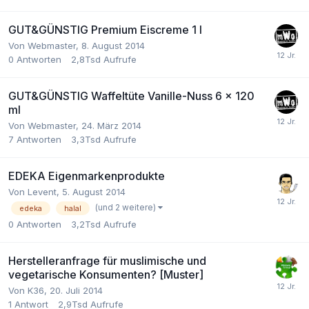
GUT&GÜNSTIG Premium Eiscreme 1 l
Von
Webmaster
,
8. August 2014
0
Antworten
2,8Tsd
Aufrufe
GUT&GÜNSTIG Waffeltüte Vanille-Nuss 6 x 120
ml
Von
Webmaster
,
24. März 2014
7
Antworten
3,3Tsd
Aufrufe
EDEKA Eigenmarkenprodukte
Von
Levent
,
5. August 2014
(und 2 weitere)
edeka
halal
0
Antworten
3,2Tsd
Aufrufe
Herstelleranfrage für muslimische und
vegetarische Konsumenten? [Muster]
Von
K36
,
20. Juli 2014
1
Antwort
2,9Tsd
Aufrufe