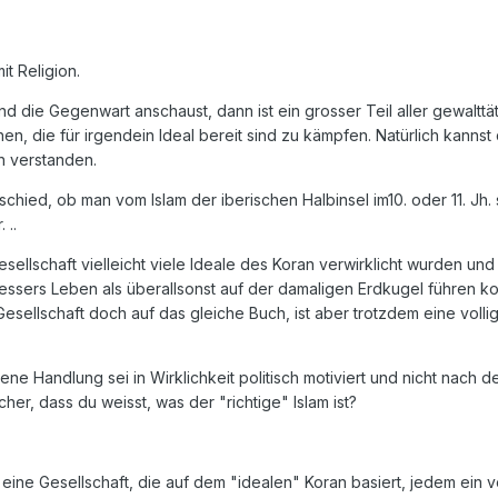
t Religion.
d die Gegenwart anschaust, dann ist ein grosser Teil aller gewalttä
, die für irgendein Ideal bereit sind zu kämpfen. Natürlich kannst
h verstanden.
chied, ob man vom Islam der iberischen Halbinsel im10. oder 11. Jh. 
 ..
ellschaft vielleicht viele Ideale des Koran verwirklicht wurden und
bessers Leben als überallsonst auf der damaligen Erdkugel führen k
Gesellschaft doch auf das gleiche Buch, ist aber trotzdem eine voll
ne Handlung sei in Wirklichkeit politisch motiviert und nicht nach 
icher, dass du weisst, was der "richtige" Islam ist?
dass eine Gesellschaft, die auf dem "idealen" Koran basiert, jedem ein