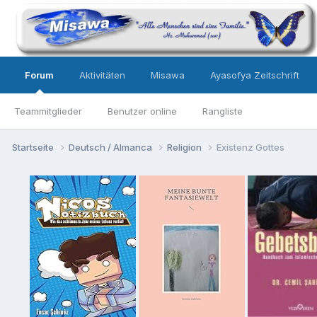
Forum
Aktivitäten
Misawa
Ayasofya Zeitschrift
Teammitglieder
Benutzer online
Rangliste
Startseite
Deutsch / Almanca
Religion
Existenz Gottes