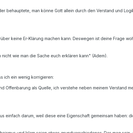
, der behauptete, man könne Gott allein durch den Verstand und Logi
arüber keine Er-Klärung machen kann. Deswegen ist deine Frage wo
ch nicht wie man die Sache euch erklären kann" (Adem).
 ich ein wenig korrigieren:
nd Offenbarung als Quelle, ich verstehe neben meinem Verstand m
us einfach darum, weil diese eine Eigenschaft gemeinsam haben: d
theismus und Islam seien etwas grundverschiedenes. Das mag sein