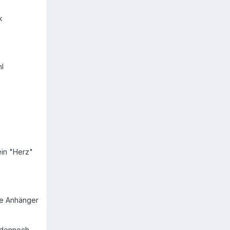
k
hl
ein "Herz"
ie Anhänger
, dennoch