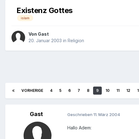
Existenz Gottes
islam
Von Gast
20. Januar 2003
in
Religion
VORHERIGE
4
5
6
7
8
9
10
11
12
Gast
Geschrieben
11. März 2004
Hallo Adem: