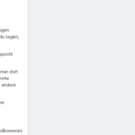
tigen
 du sagen,
spricht
 man dort
onnte
ig andere
dem
 vollkomenes