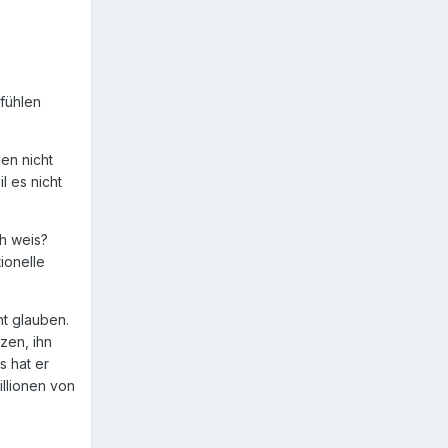
efühlen
en nicht
l es nicht
ch weis?
ionelle
t glauben.
zen, ihn
s hat er
illionen von