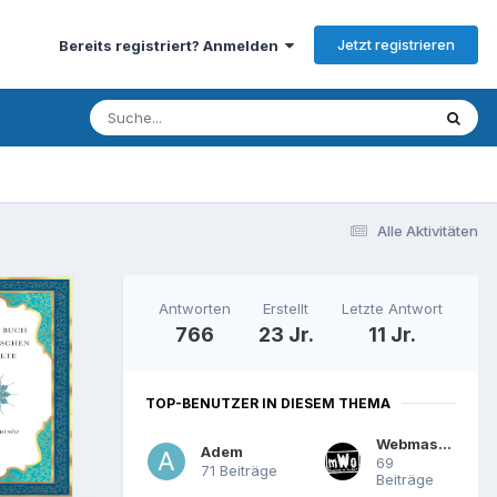
Jetzt registrieren
Bereits registriert? Anmelden
Alle Aktivitäten
Antworten
Erstellt
Letzte Antwort
766
23 Jr.
11 Jr.
TOP-BENUTZER IN DIESEM THEMA
Webmaster
Adem
69
71 Beiträge
Beiträge