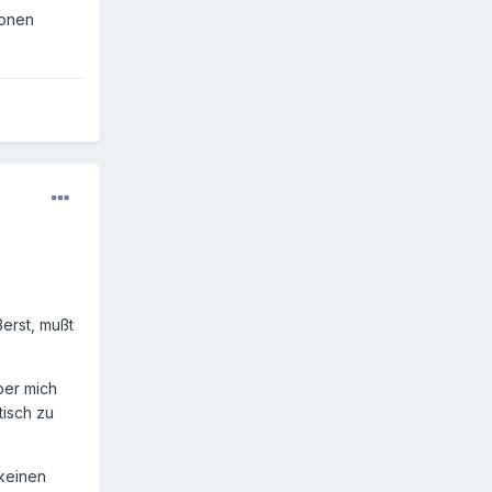
ionen
ßerst, mußt
ber mich
tisch zu
 keinen