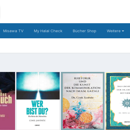
Misawa TV
My Halal Check
Bücher Shop
Weitere